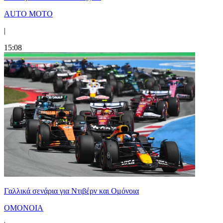
AUTO MOTO
|
15:08
Γαλλικά σενάρια για Ντιβέρν και Ομόνοια
ΟΜΟΝΟΙΑ