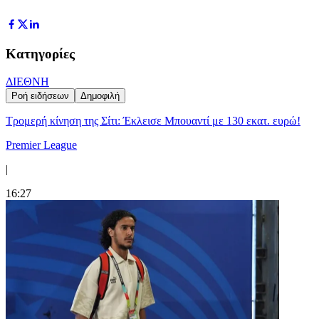
Κατηγορίες
ΔΙΕΘΝΗ
Ροή ειδήσεων
Δημοφιλή
Τρομερή κίνηση της Σίτι: Έκλεισε Μπουαντί με 130 εκατ. ευρώ!
Premier League
|
16:27