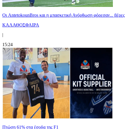
Oι AntetokounBros και η μπασκετική Ανόρθωση φόρεσαν... βέρες
ΚΑΛΑΘΟΣΦΑΙΡΑ
|
15:24
Πτώση 61% στα έσοδα της F1