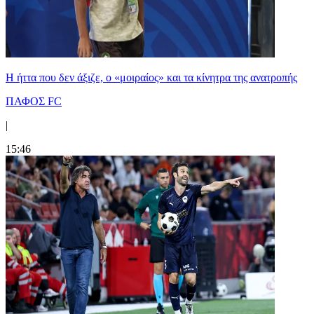
Η ήττα που δεν άξιζε, ο «μοιραίος» και τα κίνητρα της ανατροπής
ΠΑΦΟΣ FC
|
15:46