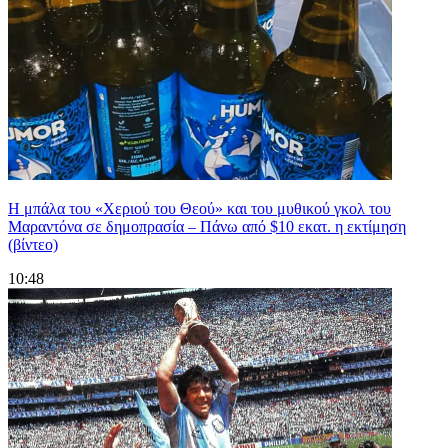
Η μπάλα του «Χεριού του Θεού» και του μυθικού γκολ του
Μαραντόνα σε δημοπρασία – Πάνω από $10 εκατ. η εκτίμηση
(βίντεο)
10:48