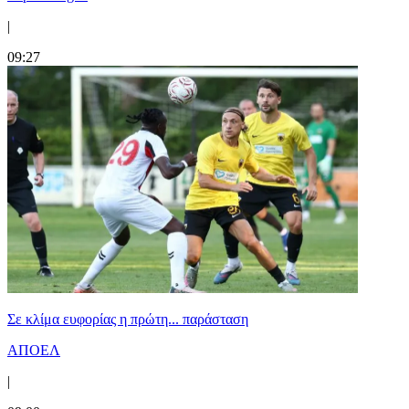
|
09:27
Σε κλίμα ευφορίας η πρώτη... παράσταση
ΑΠΟΕΛ
|