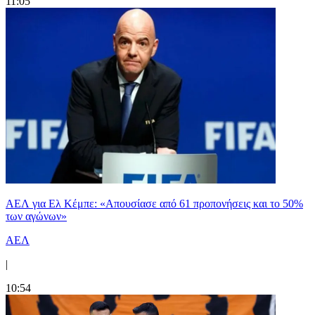
11:05
ΑΕΛ για Ελ Κέμπε: «Απουσίασε από 61 προπονήσεις και το 50%
των αγώνων»
ΑΕΛ
|
10:54