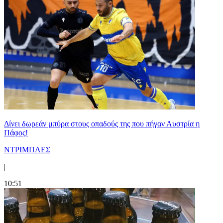
Δίνει δωρεάν μπύρα στους οπαδούς της που πήγαν Αυστρία η
Πάφος!
ΝΤΡΙΜΠΛΕΣ
|
10:51