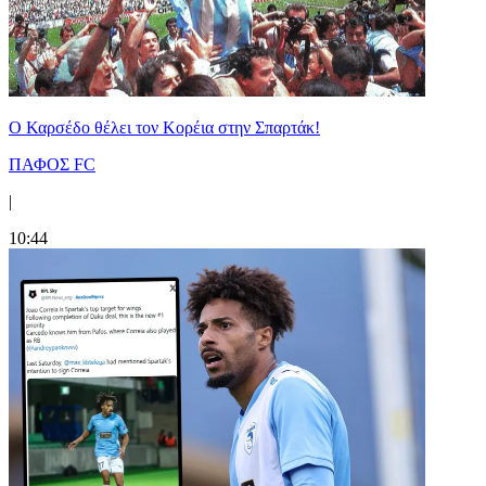
Ο Καρσέδο θέλει τον Κορέια στην Σπαρτάκ!
ΠΑΦΟΣ FC
|
10:44