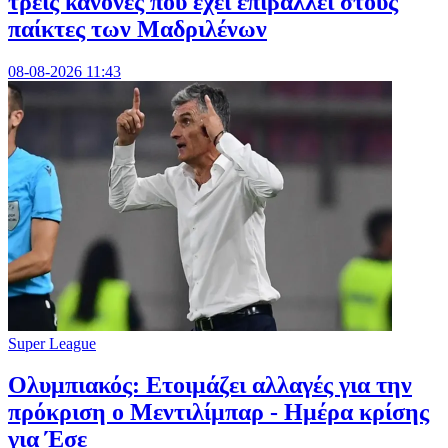
τρεις κανόνες που έχει επιβάλλει στους
παίκτες των Μαδριλένων
08-08-2026 11:43
Super League
Ολυμπιακός: Ετοιμάζει αλλαγές για την
πρόκριση ο Μεντιλίμπαρ - Ημέρα κρίσης
για Έσε