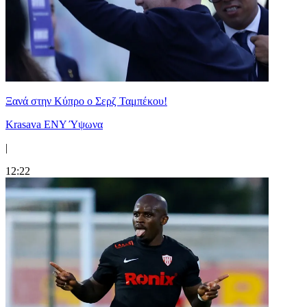
Ξανά στην Κύπρο ο Σερζ Ταμπέκου!
Krasava ENY Ύψωνα
|
12:22