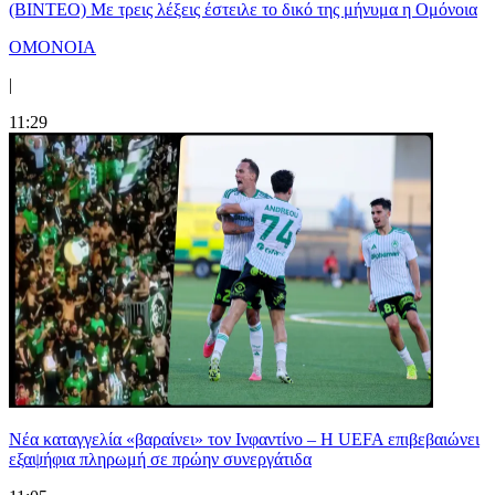
(ΒΙΝΤΕΟ) Με τρεις λέξεις έστειλε το δικό της μήνυμα η Ομόνοια
ΟΜΟΝΟΙΑ
|
11:29
Νέα καταγγελία «βαραίνει» τον Ινφαντίνο – Η UEFA επιβεβαιώνει
εξαψήφια πληρωμή σε πρώην συνεργάτιδα