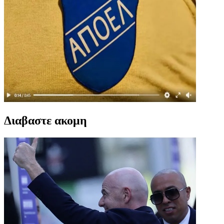
Διαβαστε ακομη