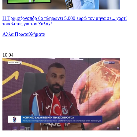
Η Τραμπζονσπόρ θα πληρώνει 5.000 ευρώ τον μήνα σε... χαρτί
τουαλέτας για τον Σαλάχ!
Άλλα Πρωταθλήματα
|
10:04