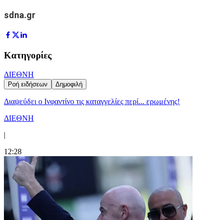
sdna.gr
Κατηγορίες
ΔΙΕΘΝΗ
Ροή ειδήσεων
Δημοφιλή
Διαψεύδει ο Ινφαντίνο τις καταγγελίες περί... ερωμένης!
ΔΙΕΘΝΗ
|
12:28