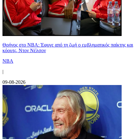
Θρήνος στο NBA: Έφυγε από τη ζωή ο εμβληματικός παίκτης και
κόουτς, Ντον Νέλσον
NBA
|
09-08-2026