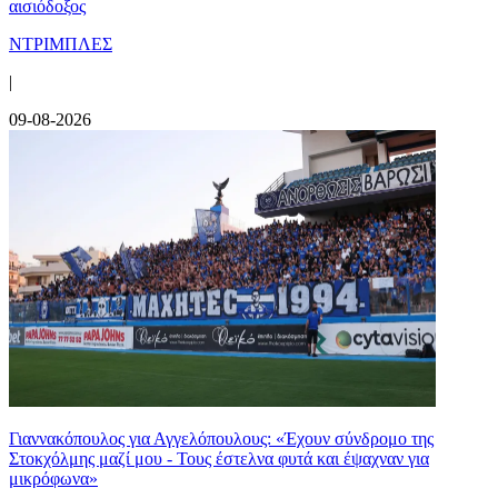
αισιόδοξος
ΝΤΡΙΜΠΛΕΣ
|
09-08-2026
Γιαννακόπουλος για Αγγελόπουλους: «Έχουν σύνδρομο της
Στοκχόλμης μαζί μου - Τους έστελνα φυτά και έψαχναν για
μικρόφωνα»