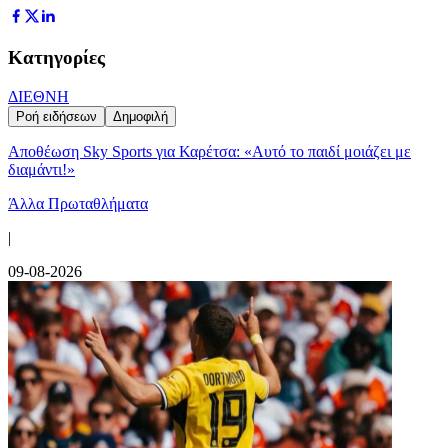
Κατηγορίες
ΔΙΕΘΝΗ
Ροή ειδήσεων
Δημοφιλή
Αποθέωση Sky Sports για Καρέτσα: «Αυτό το παιδί μοιάζει με
διαμάντι!»
Άλλα Πρωταθλήματα
|
09-08-2026