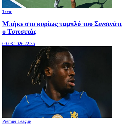
Τένις
Mπήκε στο κυρίως ταμπλό του Σινσινάτι
ο Τσιτσιπάς
09-08-2026 22:35
Premier League