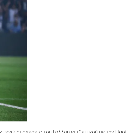
ι ενώ οι σχέσεις του Γάλλου επιθετικού με την Παρί