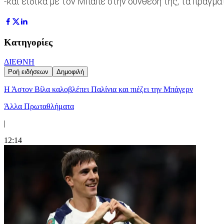
-και ειδικά με τον Μπαπέ στην σύνθεση της, τα πράγμ
Κατηγορίες
ΔΙΕΘΝΗ
Ροή ειδήσεων
Δημοφιλή
Η Άστον Βίλα καλοβλέπει Παλίνια και πιέζει την Μπάγερν
Άλλα Πρωταθλήματα
|
12:14