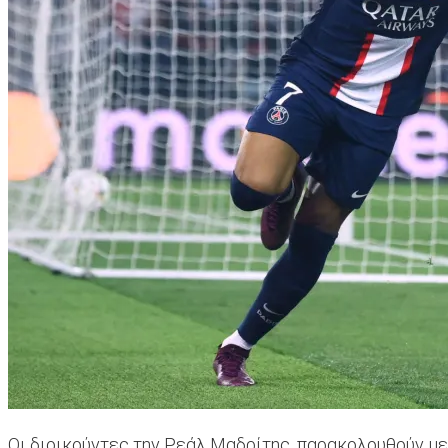
Οι διοικούντες την Ρεάλ Μαδρίτης, παρακολουθούν με