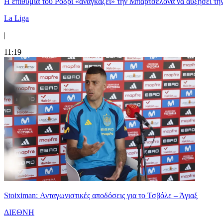
Η επιθυμία του Ρόδρι «αναγκάζει» την Μπαρτσελόνα να αυξήσει τη
La Liga
|
11:19
Stoiximan: Ανταγωνιστικές αποδόσεις για το Τσβόλε – Άγιαξ
ΔΙΕΘΝΗ