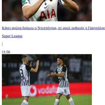
Kάνει αγώνα δρόμου ο Ντεσπόντοφ, σε φουλ ρυθμούς ο Γιαννούλης
Super League
|
11:56