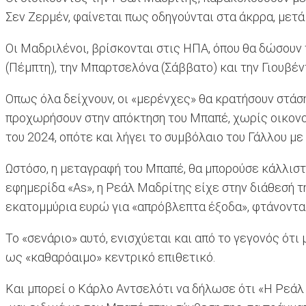
Σεν Ζερμέν, φαίνεται πως οδηγούνται στα άκρρα, μετά
Οι Μαδριλένοι, βρίσκονται στις ΗΠΑ, όπου θα δώσουν
(Πέμπτη), την Μπαρτσελόνα (Σάββατο) και την Γιουβέν
Οπως όλα δείχνουν, οι «μερένχες» θα κρατήσουν στάση
προχωρήσουν στην απόκτηση του Μπαπέ, χωρίς οικονομι
του 2024, οπότε και λήγει το συμβόλαιο του Γάλλου με 
Ωστόσο, η μεταγραφή του Μπαπέ, θα μπορούσε κάλλιστ
εφημερίδα «As», η Ρεάλ Μαδρίτης είχε στην διάθεσή τ
εκατομμύρια ευρώ για «απρόβλεπτα έξοδα», φτάνοντα
Το «σενάριο» αυτό, ενισχύεται και από το γεγονός ότ
ως «καθαρόαιμο» κεντρικό επιθετικό.
Και μπορεί ο Κάρλο Αντσελότι να δήλωσε ότι «Η Ρεάλ Μ