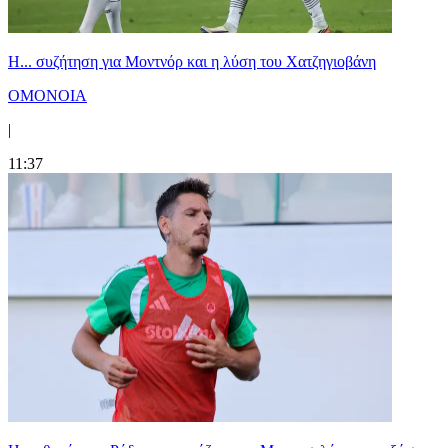
Η... συζήτηση για Μοντνόρ και η λύση του Χατζηγιοβάνη
ΟΜΟΝΟΙΑ
|
11:37