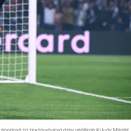
 προσοχή τα τεκταινόμενα στην υπόθεση Κιλιάν Μπαπέ κ