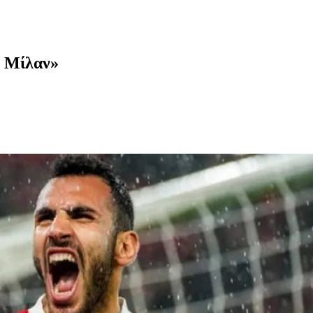
η Μίλαν»