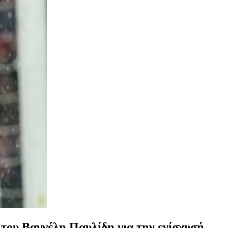
 του Βαγγέλη Παυλίδη για την ενίσχυσή