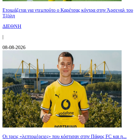
Ετοιμάζεται για ντεμπούτο ο Καρέτσας κόντρα στην Άρσεναλ του
Τζόλη
ΔΙΕΘΝΗ
|
08-08-2026
Οι τρεις «λεπτομέρειες» που κόστισαν στην Πάφος FC και η...