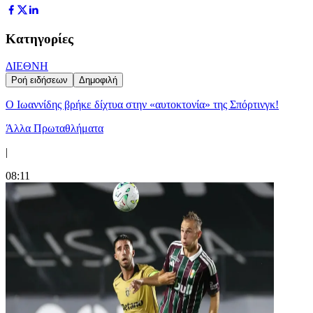
Κατηγορίες
ΔΙΕΘΝΗ
Ροή ειδήσεων
Δημοφιλή
Ο Ιωαννίδης βρήκε δίχτυα στην «αυτοκτονία» της Σπόρτινγκ!
Άλλα Πρωταθλήματα
|
08:11