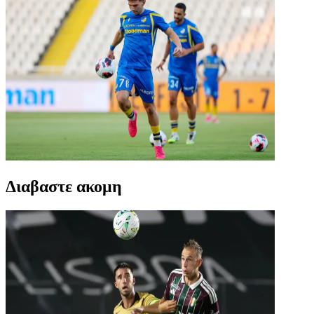
Διαβαστε ακομη