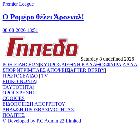
Premier League
Ο Ρομέρο θέλει Άρσεναλ!
08-08-2026 13:51
Saturday 8 undefined 2026
ΡΟΗ ΕΙΔΗΣΕΩΝ
|
ΚΥΠΡΟΣ
|
ΔΙΕΘΝΗ
|
ΚΑΛΑΘΟΣΦΑΙΡΑ
|
ΑΛΛΑ
ΣΠΟΡ
|
ΝΤΡΙΜΠΛΕΣ
|
ΑΠΟΨΕΙΣ
|
AFTER DERBY
|
ΠΡΩΤΟΣΕΛΙΔΟ
|
TV
ΕΠΙΚΟΙΝΩΝΙΑ
|
TAYTOTHTA
|
ΟΡΟΙ ΧΡΗΣΗΣ
|
COOKIES
|
ΕΙΔΟΠΟΙΗΣΗ ΑΠΟΡΡΗΤΟΥ
|
ΔΗΛΩΣΗ ΠΡΟΣΒΑΣΙΜΟΤΗΤΑΣ
|
ΠΟΛΙΤΗΣ
© Developed by P.C Admin 22 Limited