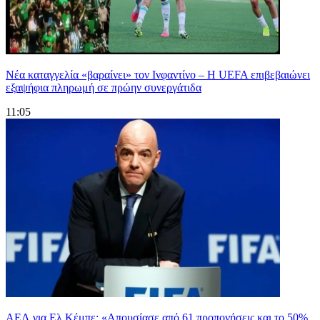
Νέα καταγγελία «βαραίνει» τον Ινφαντίνο – Η UEFA επιβεβαιώνει
εξαψήφια πληρωμή σε πρώην συνεργάτιδα
11:05
ΑΕΛ για Ελ Κέμπε: «Απουσίασε από 61 προπονήσεις και το 50%