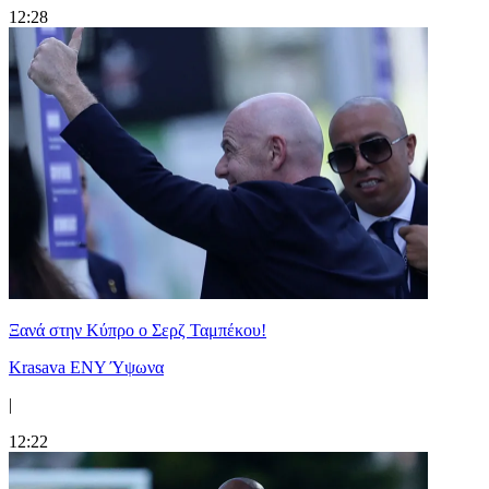
12:28
Ξανά στην Κύπρο ο Σερζ Ταμπέκου!
Krasava ENY Ύψωνα
|
12:22