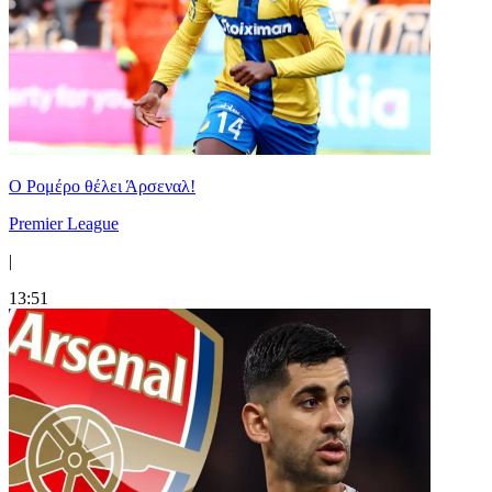
Ο Ρομέρο θέλει Άρσεναλ!
Premier League
|
13:51