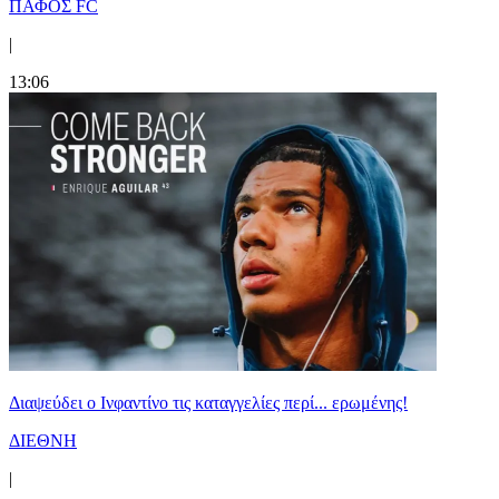
ΠΑΦΟΣ FC
|
13:06
Διαψεύδει ο Ινφαντίνο τις καταγγελίες περί... ερωμένης!
ΔΙΕΘΝΗ
|