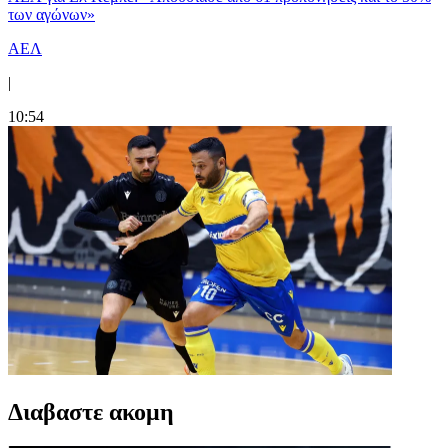
των αγώνων»
ΑΕΛ
|
10:54
Διαβαστε ακομη