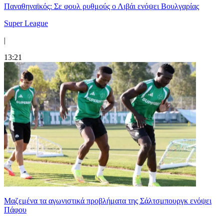
Παναθηναϊκός: Σε φουλ ρυθμούς ο Λιβάι ενόψει Βουλγαρίας
Super League
|
13:21
Μαζεμένα τα αγωνιστικά προβλήματα της Σάλτσμπουργκ ενόψει
Πάφου