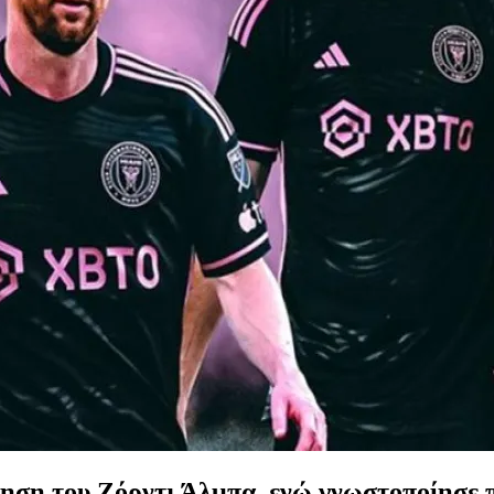
ηση του Ζόρντι Άλμπα, ενώ γνωστοποίησε πω