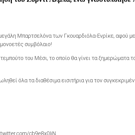
τη μεγάλη Μπαρτσελόνα των Γκουαρδιόλα-Ενρίκε, αφού μ
 μονοετές συμβόλαιο!
εμπούτο του Μέσι, το οποίο θα γίνει τα ξημερώματα του
ληθεί όλα τα διαθέσιμα εισιτήρια για τον συγκεκριμέν
.twitter.com/cb9e8x0IiN