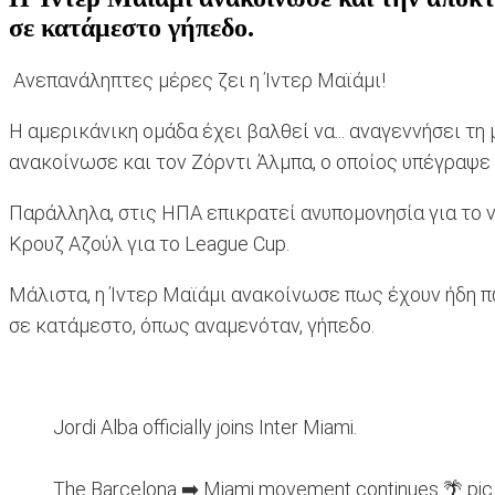
σε κατάμεστο γήπεδο.
Ανεπανάληπτες μέρες ζει η Ίντερ Μαϊάμι!
Η αμερικάνικη ομάδα έχει βαλθεί να... αναγεννήσει 
ανακοίνωσε και τον Ζόρντι Άλμπα, ο οποίος υπέγραψε
Παράλληλα, στις ΗΠΑ επικρατεί ανυπομονησία για το ντ
Κρουζ Αζούλ για το League Cup.
Μάλιστα, η Ίντερ Μαϊάμι ανακοίνωσε πως έχουν ήδη πω
σε κατάμεστο, όπως αναμενόταν, γήπεδο.
Jordi Alba officially joins Inter Miami.
The Barcelona ➡️ Miami movement continues 🌴
pic