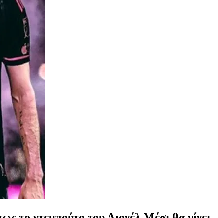
ς το ντεμπούτο του Λιονέλ Μέσι θα γίνει