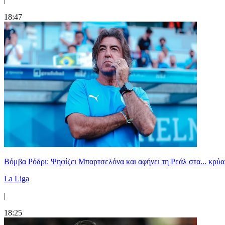
18:47
Βόμβα Ρόδρι: Ψηφίζει Μπαρτσελόνα και αφήνει τη Ρεάλ στα... κρύα
La Liga
|
18:25