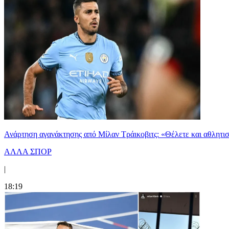
Ανάρτηση αγανάκτησης από Μίλαν Τράικοβιτς: «Θέλετε και αθλητι
ΑΛΛΑ ΣΠΟΡ
|
18:19