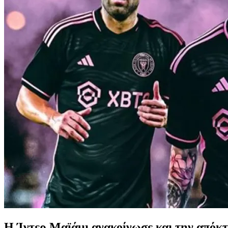
Η Ίντερ Μαϊάμι ανακοίνωσε και την απόκτ