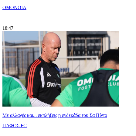
ΟΜΟΝΟΙΑ
|
18:47
Με αλλαγές και... εκπλήξεις η ενδεκάδα του Σα Πίντο
ΠΑΦΟΣ FC
|