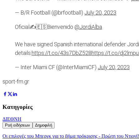
— B/R Football (@brfootball)
July 20, 2023
Oficial✍️🇪🇸Bienvenido
@JordiAlba
We have signed Spanish international defender Jordi 
details:
https://t.co/43s7DbZ528
https://t.co/dj2lmp
— Inter Miami CF (@InterMiamiCF)
July 20, 2023
sport-fm.gr
Κατηγορίες
ΔΙΕΘΝΗ
Ροή ειδήσεων
Δημοφιλή
Οι επιλογές του Μπεργκ για το βήμα πρόκρισης - Πρώτη του Ντιονί!