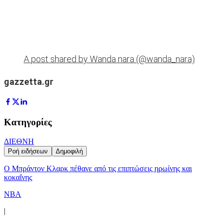
A post shared by Wanda nara (@wanda_nara)
gazzetta.gr
Κατηγορίες
ΔΙΕΘΝΗ
Ροή ειδήσεων
Δημοφιλή
Ο Μπράντον Κλαρκ πέθανε από τις επιπτώσεις ηρωίνης και
κοκαΐνης
NBA
|