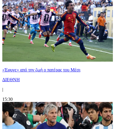
«Έφυγε» από την ζωή ο πατέρας του Μέσι
ΔΙΕΘΝΗ
|
15:30