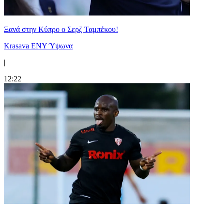
Ξανά στην Κύπρο ο Σερζ Ταμπέκου!
Krasava ENY Ύψωνα
|
12:22