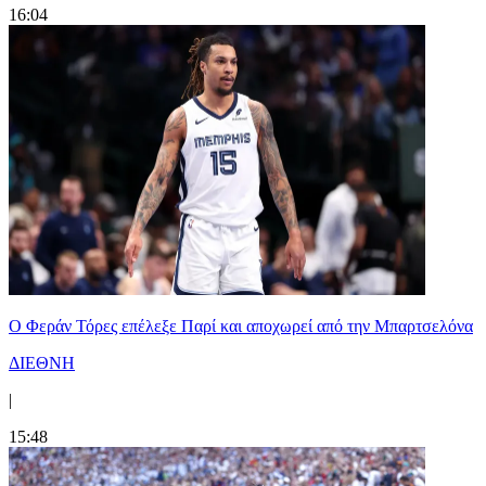
16:04
Ο Φεράν Τόρες επέλεξε Παρί και αποχωρεί από την Μπαρτσελόνα
ΔΙΕΘΝΗ
|
15:48