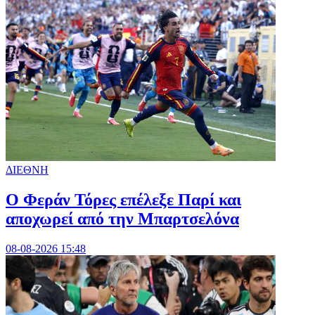
ΔΙΕΘΝΗ
Ο Φεράν Τόρες επέλεξε Παρί και
αποχωρεί από την Μπαρτσελόνα
08-08-2026 15:48