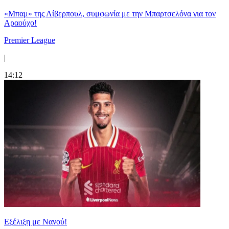
«Μπαμ» της Λίβερπουλ, συμφωνία με την Μπαρτσελόνα για τον
Αραούχο!
Premier League
|
14:12
Εξέλιξη με Νανού!