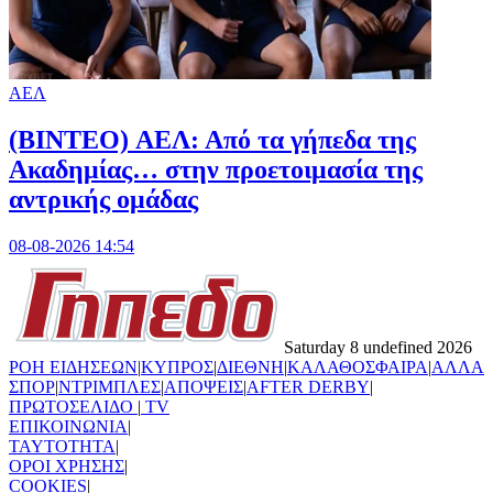
ΑΕΛ
(BINTEO) ΑΕΛ: Από τα γήπεδα της
Ακαδημίας… στην προετοιμασία της
αντρικής ομάδας
08-08-2026 14:54
Saturday 8 undefined 2026
ΡΟΗ ΕΙΔΗΣΕΩΝ
|
ΚΥΠΡΟΣ
|
ΔΙΕΘΝΗ
|
ΚΑΛΑΘΟΣΦΑΙΡΑ
|
ΑΛΛΑ
ΣΠΟΡ
|
ΝΤΡΙΜΠΛΕΣ
|
ΑΠΟΨΕΙΣ
|
AFTER DERBY
|
ΠΡΩΤΟΣΕΛΙΔΟ
|
TV
ΕΠΙΚΟΙΝΩΝΙΑ
|
TAYTOTHTA
|
ΟΡΟΙ ΧΡΗΣΗΣ
|
COOKIES
|