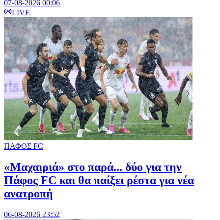
07-08-2026 00:06
LIVE
ΠΑΦΟΣ FC
«Μαχαιριά» στο παρά... δύο για την
Πάφος FC και θα παίξει ρέστα για νέα
ανατροπή
06-08-2026 23:52