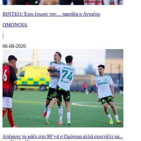
ΒΙΝΤΕΟ: Έτσι έσωσε την… παρτίδα ο Αντρέου
ΟΜΟΝΟΙΑ
|
06-08-2026
Απέφυγε το κάζο στο 90’+4 η Ομόνοια αλλά συνεχίζει να...