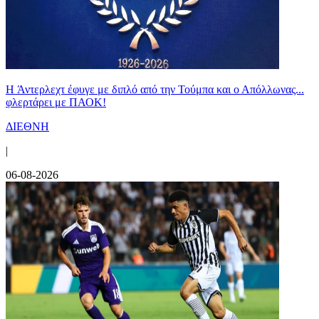
H Άντερλεχτ έφυγε με διπλό από την Τούμπα και ο Απόλλωνας...
φλερτάρει με ΠΑΟΚ!
ΔΙΕΘΝΗ
|
06-08-2026