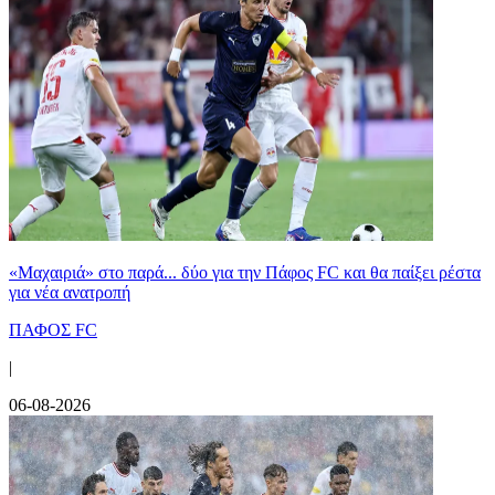
«Μαχαιριά» στο παρά... δύο για την Πάφος FC και θα παίξει ρέστα
για νέα ανατροπή
ΠΑΦΟΣ FC
|
06-08-2026