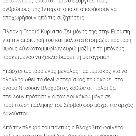
μετακίνησής του στο Τορίνο εξόργισε τους
ανθρώπους της Ίντερ, οι οποίοι αποφάσισαν να
αποχωρήσουν από τις συζητήσεις.
Πλέον η Γηραιά Κυρία παίζει μόνης της στην Ευρώπη
για την απόκτησή του και μάλιστα ετοιμάζει πρόταση
ύψους 40 εκατομμυρίων ευρώ μαζί με τα μπόνους
προκειμένου να ξεκλειδώσει τη μεταγραφή.
Υπάρχει ωστόσο ένας μεγάλος... αστερίσκος για να
ολοκληρωθεί το deal. Αστερίσκος που ακούει στο
όνομα Ντούσαν Βλάχοβιτς, καθώς οι Ιταλοί θα
στείλουν πρόταση για τον Λουκάκου μόνο σε
περίπτωση πώλησης του Σέρβου φορ μέχρι τις αρχές
Αυγούστου.
Από την πλευρά του πάντως ο Βλάχοβιτς φαίνεται
πολύ κοντά στην Παρί Σεν Ζερμέν και εφόσον η