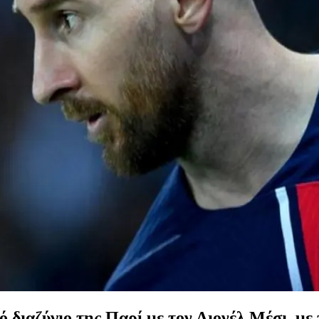
ό διαζύγιο της Παρί με τον Λιονέλ Μέσι, με