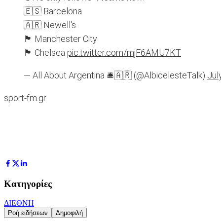
🇪🇸 Barcelona
🇦🇷 Newell's
🏴󠁧󠁢󠁥󠁮󠁧󠁿 Manchester City
🏴󠁧󠁢󠁥󠁮󠁧󠁿 Chelsea
pic.twitter.com/mjF6AMU7KT
— All About Argentina 🛎🇦🇷 (@AlbicelesteTalk)
Jul
sport-fm.gr
Κατηγορίες
ΔΙΕΘΝΗ
Ροή ειδήσεων
Δημοφιλή