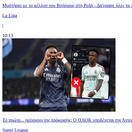
Μυστήριο με το μέλλον του Βινίσιους στη Ρεάλ - Διέγραψε όλες τις
La Liga
|
10:13
Το πρώτο... ημίχρονο της πρόκρισης: Ο ΠΑΟΚ υποδέχεται την Άντ
Super League