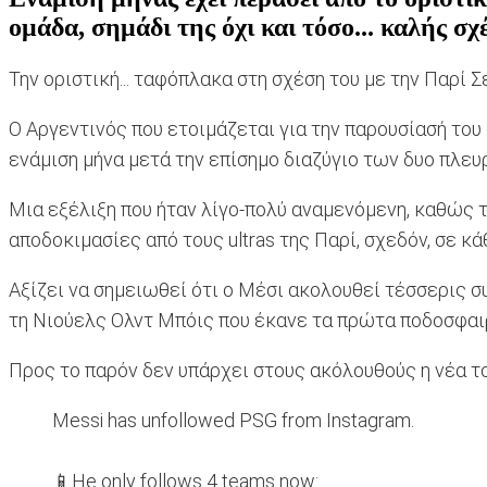
ομάδα, σημάδι της όχι και τόσο... καλής σχ
Την οριστική... ταφόπλακα στη σχέση του με την Παρί 
Ο Αργεντινός που ετοιμάζεται για την παρουσίασή του
ενάμιση μήνα μετά την επίσημο διαζύγιο των δυο πλευ
Μια εξέλιξη που ήταν λίγο-πολύ αναμενόμενη, καθώς 
αποδοκιμασίες από τους ultras της Παρί, σχεδόν, σε 
Αξίζει να σημειωθεί ότι ο Μέσι ακολουθεί τέσσερις σ
τη Νιούελς Ολντ Μπόις που έκανε τα πρώτα ποδοσφαιρι
Προς το παρόν δεν υπάρχει στους ακόλουθούς η νέα του
Messi has unfollowed PSG from Instagram.
📱He only follows 4 teams now: