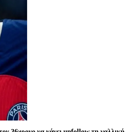
 τον 36χρονο να κάνει unfollow τη γαλλική