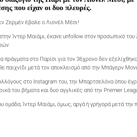
έσης που είχαν οι δυο πλευρές.
Σεν Ζερμέν έβαλε ο Λιονέλ Μέσι!
 στην Ίντερ Μαϊάμι, έκανε unfollow στον προσωπικό του
ρών.
τα πράγματα στο Παρίσι για τον 36χρονο δεν εξελίχθη
κάθε παιχνίδι μετά τον αποκλεισμό από την Μπάγερν Μον
υλλόγους στο Instagram του, την Μπαρτσελόνα όπου έγρ
κά του βήματα και δυο αγγλικές από την Premier League
 ομάδα, Ίντερ Μαϊάμι, όμως, αργά ή γρήγορά μετά την πα