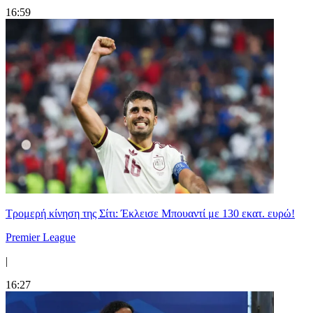
16:59
Τρομερή κίνηση της Σίτι: Έκλεισε Μπουαντί με 130 εκατ. ευρώ!
Premier League
|
16:27