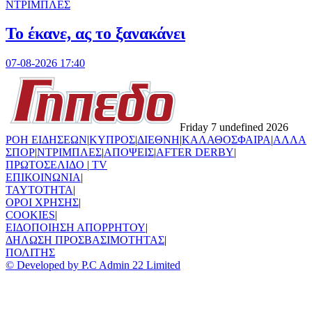
ΝΤΡΙΜΠΛΕΣ
Το έκανε, ας το ξανακάνει
07-08-2026 17:40
Friday 7 undefined 2026
ΡΟΗ ΕΙΔΗΣΕΩΝ
|
ΚΥΠΡΟΣ
|
ΔΙΕΘΝΗ
|
ΚΑΛΑΘΟΣΦΑΙΡΑ
|
ΑΛΛΑ
ΣΠΟΡ
|
ΝΤΡΙΜΠΛΕΣ
|
ΑΠΟΨΕΙΣ
|
AFTER DERBY
|
ΠΡΩΤΟΣΕΛΙΔΟ
|
TV
ΕΠΙΚΟΙΝΩΝΙΑ
|
TAYTOTHTA
|
ΟΡΟΙ ΧΡΗΣΗΣ
|
COOKIES
|
ΕΙΔΟΠΟΙΗΣΗ ΑΠΟΡΡΗΤΟΥ
|
ΔΗΛΩΣΗ ΠΡΟΣΒΑΣΙΜΟΤΗΤΑΣ
|
ΠΟΛΙΤΗΣ
© Developed by P.C Admin 22 Limited