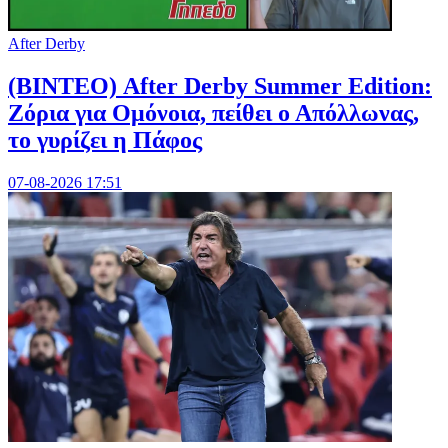
After Derby
(ΒΙΝΤΕΟ) After Derby Summer Edition:
Ζόρια για Ομόνοια, πείθει ο Απόλλωνας,
το γυρίζει η Πάφος
07-08-2026 17:51