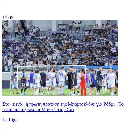
|
17:06
Στο «κενό» η πρώτη πρόταση της Μπαρτσελόνα για Ρόδρι - Το
ποσό που αξιώνει η Μάντσεστερ Σίτι
La Liga
|