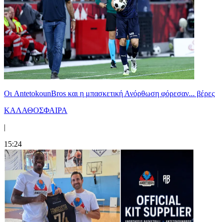
Oι AntetokounBros και η μπασκετική Ανόρθωση φόρεσαν... βέρες
ΚΑΛΑΘΟΣΦΑΙΡΑ
|
15:24