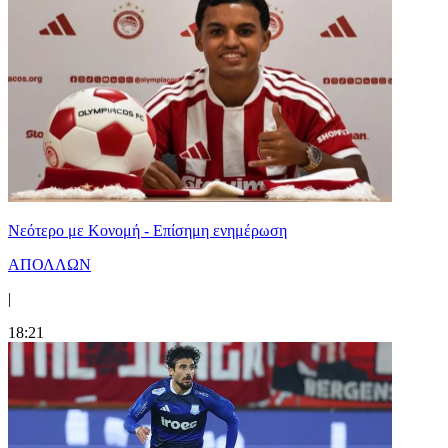
Νεότερο με Κονομή - Επίσημη ενημέρωση
ΑΠΟΛΛΩΝ
|
18:21