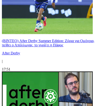
(ΒΙΝΤΕΟ) After Derby Summer Edition: Ζόρια για Ομόνοια,
πείθει ο Απόλλωνας, το γυρίζει η Πάφος
After Derby
|
17:51