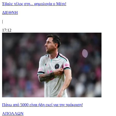
Έβαλε τέλος στη... φημολογία o Μέσι!
ΔΙΕΘΝΗ
|
17:12
Πάνω από 5000 είναι ήδη εκεί για την πρόκριση!
ΑΠΟΛΛΩΝ