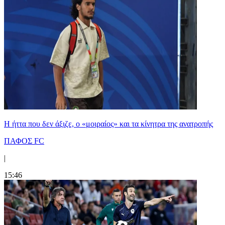
Η ήττα που δεν άξιζε, ο «μοιραίος» και τα κίνητρα της ανατροπής
ΠΑΦΟΣ FC
|
15:46