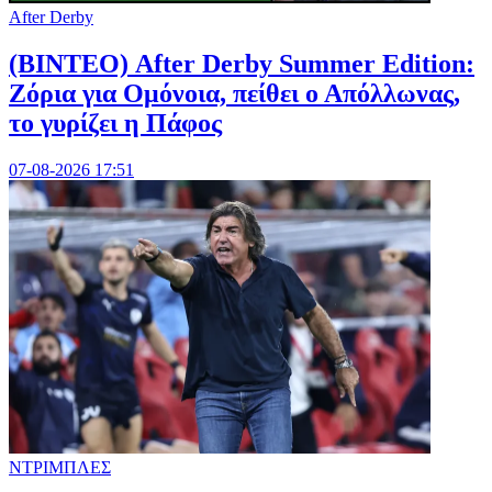
After Derby
(ΒΙΝΤΕΟ) After Derby Summer Edition:
Ζόρια για Ομόνοια, πείθει ο Απόλλωνας,
το γυρίζει η Πάφος
07-08-2026 17:51
ΝΤΡΙΜΠΛΕΣ