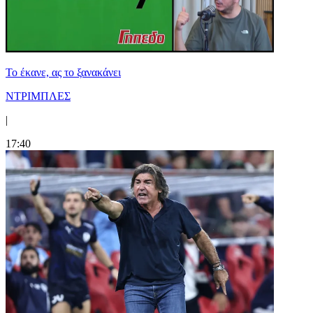
Το έκανε, ας το ξανακάνει
ΝΤΡΙΜΠΛΕΣ
|
17:40