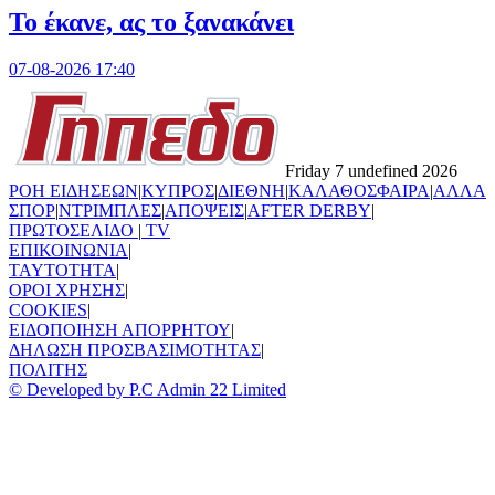
Το έκανε, ας το ξανακάνει
07-08-2026 17:40
Friday 7 undefined 2026
ΡΟΗ ΕΙΔΗΣΕΩΝ
|
ΚΥΠΡΟΣ
|
ΔΙΕΘΝΗ
|
ΚΑΛΑΘΟΣΦΑΙΡΑ
|
ΑΛΛΑ
ΣΠΟΡ
|
ΝΤΡΙΜΠΛΕΣ
|
ΑΠΟΨΕΙΣ
|
AFTER DERBY
|
ΠΡΩΤΟΣΕΛΙΔΟ
|
TV
ΕΠΙΚΟΙΝΩΝΙΑ
|
TAYTOTHTA
|
ΟΡΟΙ ΧΡΗΣΗΣ
|
COOKIES
|
ΕΙΔΟΠΟΙΗΣΗ ΑΠΟΡΡΗΤΟΥ
|
ΔΗΛΩΣΗ ΠΡΟΣΒΑΣΙΜΟΤΗΤΑΣ
|
ΠΟΛΙΤΗΣ
© Developed by P.C Admin 22 Limited