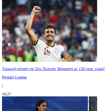
Τρομερή κίνηση της Σίτι: Έκλεισε Μπουαντί με 130 εκατ. ευρώ!
Premier League
|
16:27