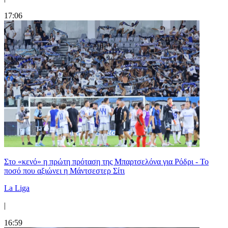
17:06
Στο «κενό» η πρώτη πρόταση της Μπαρτσελόνα για Ρόδρι - Το
ποσό που αξιώνει η Μάντσεστερ Σίτι
La Liga
|
16:59