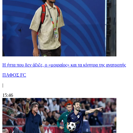
Η ήττα που δεν άξιζε, ο «μοιραίος» και τα κίνητρα της ανατροπής
ΠΑΦΟΣ FC
|
15:46