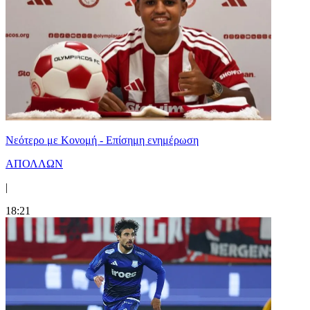
Νεότερο με Κονομή - Επίσημη ενημέρωση
ΑΠΟΛΛΩΝ
|
18:21