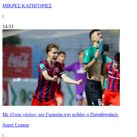
ΜΙΚΡΕΣ ΚΑΤΗΓΟΡΙΕΣ
|
14:33
Mε έξτρα «όπλο» τον Γκαρσία στη ρεβάνς ο Παναθηναϊκός
Super League
|