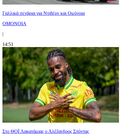
Γαλλικά σενάρια για Ντιβέρν και Ομόνοια
ΟΜΟΝΟΙΑ
|
14:51
Στο ΘΟΪ Λακατάμιας ο Αλέξανδρος Σπόντας