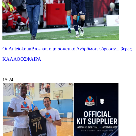
Oι AntetokounBros και η μπασκετική Ανόρθωση φόρεσαν... βέρες
ΚΑΛΑΘΟΣΦΑΙΡΑ
|
15:24