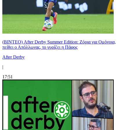
(ΒΙΝΤΕΟ) After Derby Summer Edition: Ζόρια για Ομόνοια,
πείθει ο Απόλλωνας, το γυρίζει η Πάφος
After Derby
|
17:51