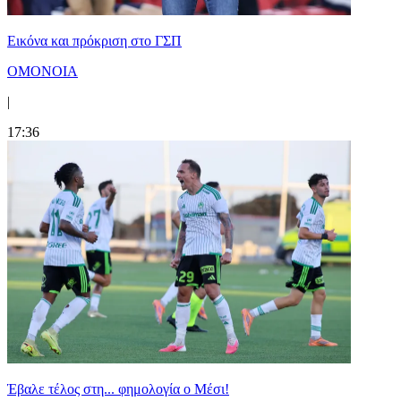
Εικόνα και πρόκριση στο ΓΣΠ
ΟΜΟΝΟΙΑ
|
17:36
Έβαλε τέλος στη... φημολογία o Μέσι!