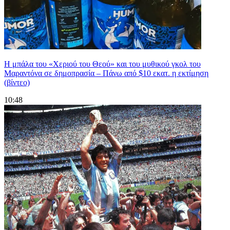
Η μπάλα του «Χεριού του Θεού» και του μυθικού γκολ του
Μαραντόνα σε δημοπρασία – Πάνω από $10 εκατ. η εκτίμηση
(βίντεο)
10:48