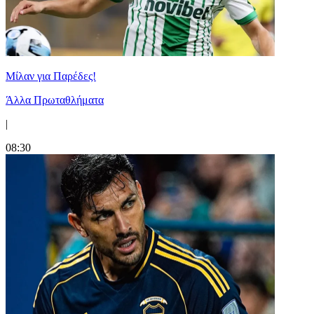
Μίλαν για Παρέδες!
Άλλα Πρωταθλήματα
|
08:30