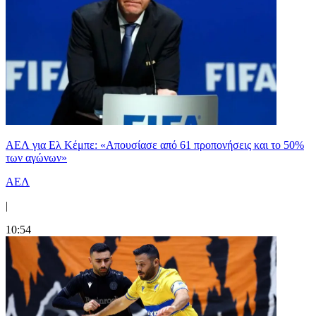
ΑΕΛ για Ελ Κέμπε: «Απουσίασε από 61 προπονήσεις και το 50%
των αγώνων»
ΑΕΛ
|
10:54