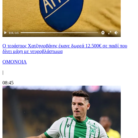
Ο τεράστιος Χατζηγιοβάνης έκανε δωρεά 12.500€ σε παιδί που
δίνει μάχη με νευροβλάστωμα
ΟΜΟΝΟΙΑ
|
08:45