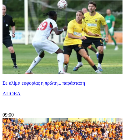
Σε κλίμα ευφορίας η πρώτη... παράσταση
ΑΠΟΕΛ
|
09:00