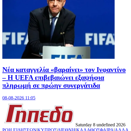
Νέα καταγγελία «βαραίνει» τον Ινφαντίνο
– Η UEFA επιβεβαιώνει εξαψήφια
πληρωμή σε πρώην συνεργάτιδα
08-08-2026 11:05
Saturday 8 undefined 2026
ΡΟΗ ΕΙΔΗΣΕΩΝ
|
ΚΥΠΡΟΣ
|
ΔΙΕΘΝΗ
|
ΚΑΛΑΘΟΣΦΑΙΡΑ
|
ΑΛΛΑ