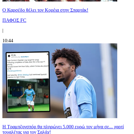
Ο Καρσέδο θέλει τον Κορέια στην Σπαρτάκ!
ΠΑΦΟΣ FC
|
10:44
Η Τραμπζονσπόρ θα πληρώνει 5.000 ευρώ τον μήνα σε... χαρτί
τουαλέτας για τον Σαλάχ!