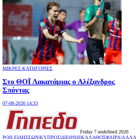
ΜΙΚΡΕΣ ΚΑΤΗΓΟΡΙΕΣ
Στο ΘΟΪ Λακατάμιας ο Αλέξανδρος
Σπόντας
07-08-2026 14:33
Friday 7 undefined 2026
ΡΟΗ ΕΙΔΗΣΕΩΝ
|
ΚΥΠΡΟΣ
|
ΔΙΕΘΝΗ
|
ΚΑΛΑΘΟΣΦΑΙΡΑ
|
ΑΛΛΑ