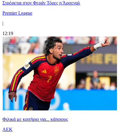
Στρέφεται στον Φεράν Τόρες η Άρσεναλ
Premier League
|
12:19
Φιλικά με κριτήριο για... κάποιους
ΑΕΚ