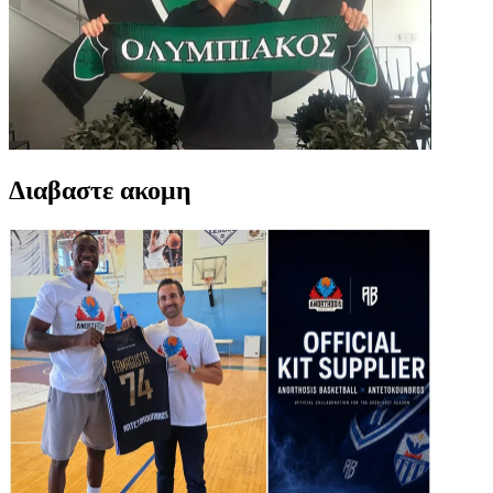
Διαβαστε ακομη