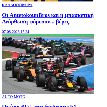
ΚΑΛΑΘΟΣΦΑΙΡΑ
Oι AntetokounBros και η μπασκετική
Ανόρθωση φόρεσαν... βέρες
07-08-2026 15:24
AUTO MOTO
Πτώση 61% στα έσοδα της F1