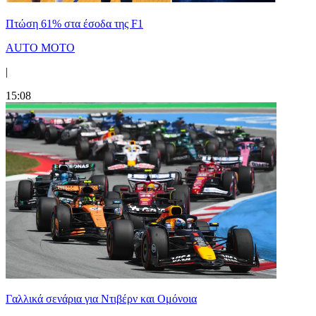
Πτώση 61% στα έσοδα της F1
AUTO MOTO
|
15:08
Γαλλικά σενάρια για Ντιβέρν και Ομόνοια