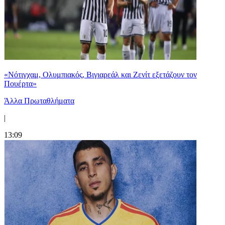
«Νότιγχαμ, Ολυμπιακός, Βιγιαρεάλ και Ζενίτ εξετάζουν τον
Πουέρτα»
Άλλα Πρωταθλήματα
|
13:09