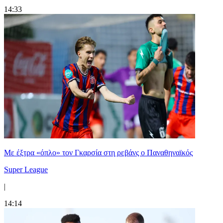
14:33
Mε έξτρα «όπλο» τον Γκαρσία στη ρεβάνς ο Παναθηναϊκός
Super League
|
14:14