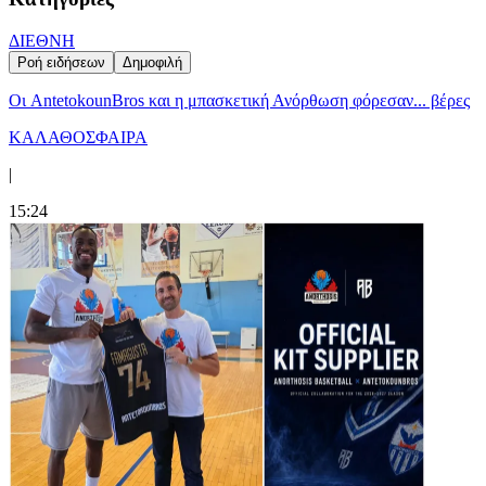
ΔΙΕΘΝΗ
Ροή ειδήσεων
Δημοφιλή
Oι AntetokounBros και η μπασκετική Ανόρθωση φόρεσαν... βέρες
ΚΑΛΑΘΟΣΦΑΙΡΑ
|
15:24