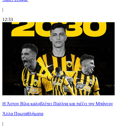
|
12:33
Η Άστον Βίλα καλοβλέπει Παλίνια και πιέζει την Μπάγερν
Άλλα Πρωταθλήματα
|