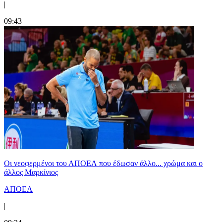
|
09:43
Οι νεοφερμένοι του ΑΠΟΕΛ που έδωσαν άλλο... χρώμα και ο
άλλος Μαρκίνιος
ΑΠΟΕΛ
|