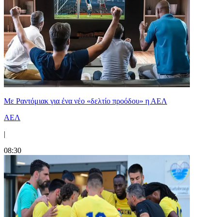
Με Ραντόμιακ για ένα νέο «δελτίο προόδου» η ΑΕΛ
ΑΕΛ
|
08:30