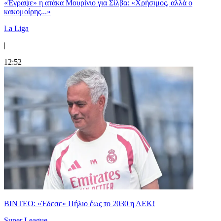
«Έγραψε» η ατάκα Μουρίνιο για Σίλβα: «Χρήσιμος, αλλά ο
κακομοίρης...»
La Liga
|
12:52
ΒΙΝΤΕΟ: «Έδεσε» Πήλιο έως το 2030 η ΑΕΚ!
Super League