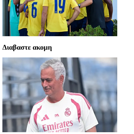
Διαβαστε ακομη