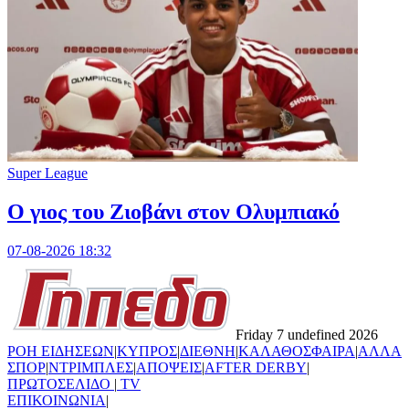
Super League
Ο γιος του Ζιοβάνι στον Ολυμπιακό
07-08-2026 18:32
Friday 7 undefined 2026
ΡΟΗ ΕΙΔΗΣΕΩΝ
|
ΚΥΠΡΟΣ
|
ΔΙΕΘΝΗ
|
ΚΑΛΑΘΟΣΦΑΙΡΑ
|
ΑΛΛΑ
ΣΠΟΡ
|
ΝΤΡΙΜΠΛΕΣ
|
ΑΠΟΨΕΙΣ
|
AFTER DERBY
|
ΠΡΩΤΟΣΕΛΙΔΟ
|
TV
ΕΠΙΚΟΙΝΩΝΙΑ
|