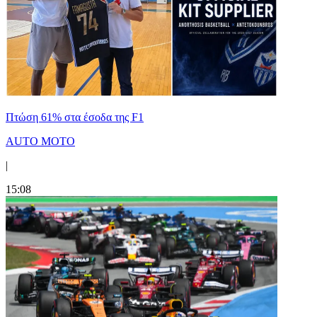
Πτώση 61% στα έσοδα της F1
AUTO MOTO
|
15:08