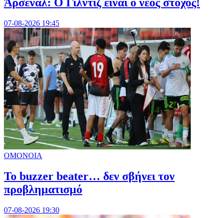
Άρσεναλ: Ο Γιλντίζ είναι ο νέος στόχος!
07-08-2026 19:45
ΟΜΟΝΟΙΑ
Το buzzer beater… δεν σβήνει τoν
προβληματισμό
07-08-2026 19:30