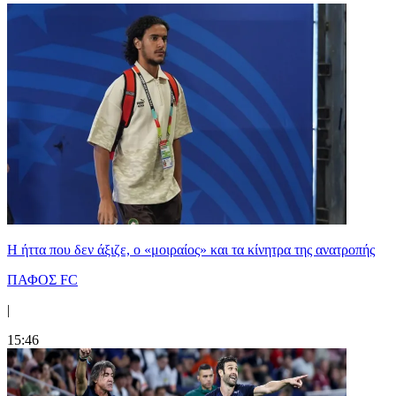
Η ήττα που δεν άξιζε, ο «μοιραίος» και τα κίνητρα της ανατροπής
ΠΑΦΟΣ FC
|
15:46