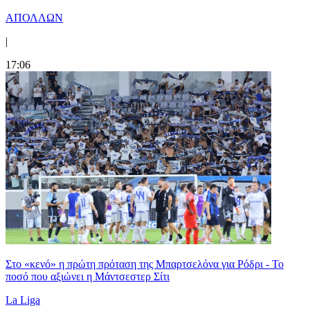
ΑΠΟΛΛΩΝ
|
17:06
Στο «κενό» η πρώτη πρόταση της Μπαρτσελόνα για Ρόδρι - Το
ποσό που αξιώνει η Μάντσεστερ Σίτι
La Liga