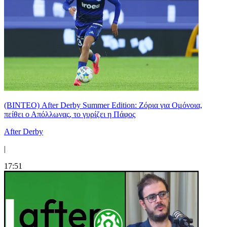
(ΒΙΝΤΕΟ) After Derby Summer Edition: Ζόρια για Ομόνοια,
πείθει ο Απόλλωνας, το γυρίζει η Πάφος
After Derby
|
17:51