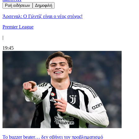
Ροή ειδήσεων
Δημοφιλή
Άρσεναλ: Ο Γιλντίζ είναι ο νέος στόχος!
Premier League
|
19:45
Το buzzer beater… δεν σβήνει τoν προβληματισμό