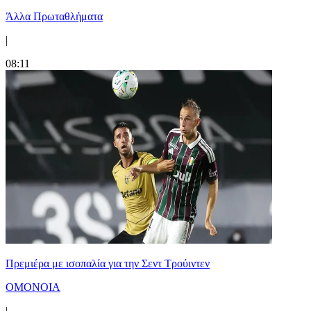
Άλλα Πρωταθλήματα
|
08:11
Πρεμιέρα με ισοπαλία για την Σεντ Τρούιντεν
ΟΜΟΝΟΙΑ
|