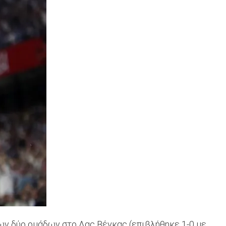
των δύο ομάδων στο Λας Βέγκας (επιβλήθηκε 1-0 με