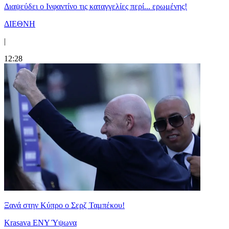
Διαψεύδει ο Ινφαντίνο τις καταγγελίες περί... ερωμένης!
ΔΙΕΘΝΗ
|
12:28
Ξανά στην Κύπρο ο Σερζ Ταμπέκου!
Krasava ENY Ύψωνα