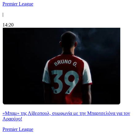
Premier League
|
14:20
«Μπαμ» της Λίβερπουλ, συμφωνία με την Μπαρτσελόνα για τον
Αραούχο!
Premier League