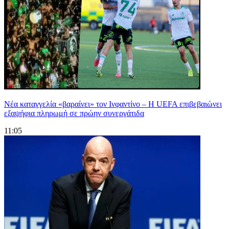
Νέα καταγγελία «βαραίνει» τον Ινφαντίνο – Η UEFA επιβεβαιώνει
εξαψήφια πληρωμή σε πρώην συνεργάτιδα
11:05