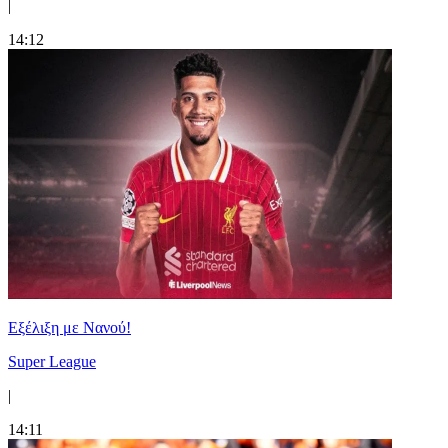
|
14:12
Εξέλιξη με Νανού!
Super League
|
14:11