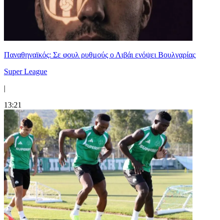
Παναθηναϊκός: Σε φουλ ρυθμούς ο Λιβάι ενόψει Βουλγαρίας
Super League
|
13:21