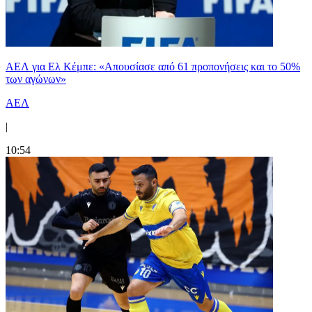
ΑΕΛ για Ελ Κέμπε: «Απουσίασε από 61 προπονήσεις και το 50%
των αγώνων»
ΑΕΛ
|
10:54