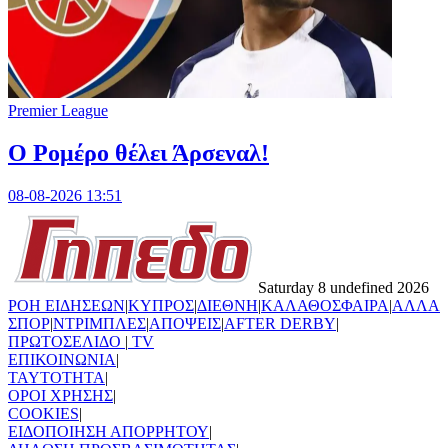
Premier League
Ο Ρομέρο θέλει Άρσεναλ!
08-08-2026 13:51
Saturday 8 undefined 2026
ΡΟΗ ΕΙΔΗΣΕΩΝ
|
ΚΥΠΡΟΣ
|
ΔΙΕΘΝΗ
|
ΚΑΛΑΘΟΣΦΑΙΡΑ
|
ΑΛΛΑ
ΣΠΟΡ
|
ΝΤΡΙΜΠΛΕΣ
|
ΑΠΟΨΕΙΣ
|
AFTER DERBY
|
ΠΡΩΤΟΣΕΛΙΔΟ
|
TV
ΕΠΙΚΟΙΝΩΝΙΑ
|
TAYTOTHTA
|
ΟΡΟΙ ΧΡΗΣΗΣ
|
COOKIES
|
ΕΙΔΟΠΟΙΗΣΗ ΑΠΟΡΡΗΤΟΥ
|