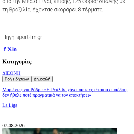
από την Μπαΐα. Είναι, επίσης, 125 φορές διεθνής με
τη Βραζιλία, έχοντας σκοράρει 8 τέρματα.
Πηγή: sport-fm.gr
Κατηγορίες
ΔΙΕΘΝΗ
Ροή ειδήσεων
Δημοφιλή
Μοριέντες για Ρόδρι: «Η Ρεάλ δε χάνει παίκτες τέτοιου επιπέδου,
δεν ήθελε ποτέ πραγματικά να τον αποκτήσει»
La Liga
|
07-08-2026