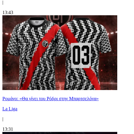
|
13:43
Ρομάνο: «Θα γίνει του Ρόδρι στην Μπαρτσελόνα»
La Liga
|
13:31