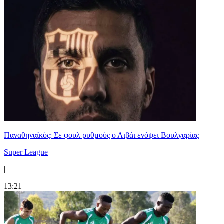
Παναθηναϊκός: Σε φουλ ρυθμούς ο Λιβάι ενόψει Βουλγαρίας
Super League
|
13:21