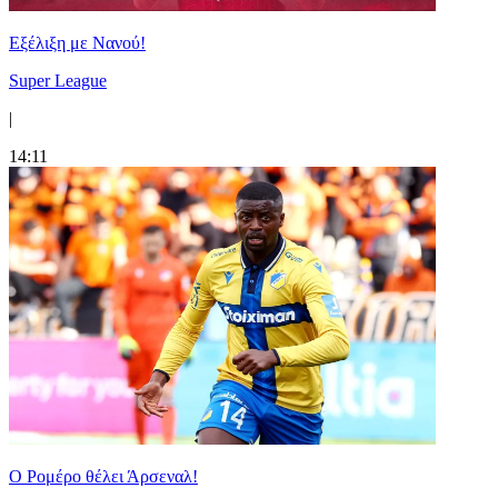
Εξέλιξη με Νανού!
Super League
|
14:11
Ο Ρομέρο θέλει Άρσεναλ!