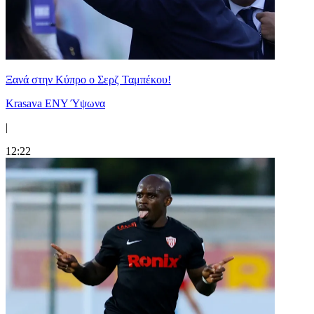
Ξανά στην Κύπρο ο Σερζ Ταμπέκου!
Krasava ENY Ύψωνα
|
12:22