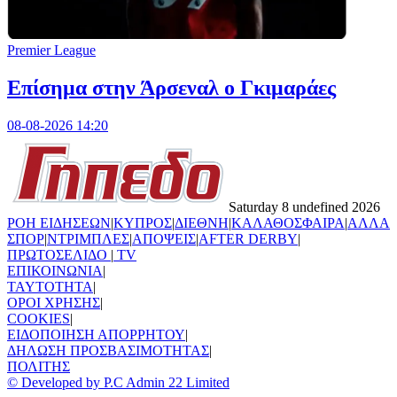
Premier League
Επίσημα στην Άρσεναλ ο Γκιμαράες
08-08-2026 14:20
Saturday 8 undefined 2026
ΡΟΗ ΕΙΔΗΣΕΩΝ
|
ΚΥΠΡΟΣ
|
ΔΙΕΘΝΗ
|
ΚΑΛΑΘΟΣΦΑΙΡΑ
|
ΑΛΛΑ
ΣΠΟΡ
|
ΝΤΡΙΜΠΛΕΣ
|
ΑΠΟΨΕΙΣ
|
AFTER DERBY
|
ΠΡΩΤΟΣΕΛΙΔΟ
|
TV
ΕΠΙΚΟΙΝΩΝΙΑ
|
TAYTOTHTA
|
ΟΡΟΙ ΧΡΗΣΗΣ
|
COOKIES
|
ΕΙΔΟΠΟΙΗΣΗ ΑΠΟΡΡΗΤΟΥ
|
ΔΗΛΩΣΗ ΠΡΟΣΒΑΣΙΜΟΤΗΤΑΣ
|
ΠΟΛΙΤΗΣ
© Developed by P.C Admin 22 Limited