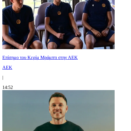
Επίσημο του Κερίμ Μράμπτι στην ΑΕK
ΑΕΚ
|
14:52