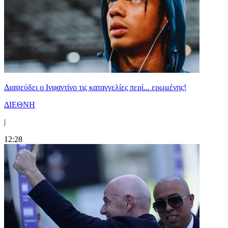
Διαψεύδει ο Ινφαντίνο τις καταγγελίες περί... ερωμένης!
ΔΙΕΘΝΗ
|
12:28