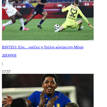
BINTEO: Είχε... ορέξεις η Τσέλσι κόντρα στη Μίλαν
ΔΙΕΘΝΗ
|
17:57