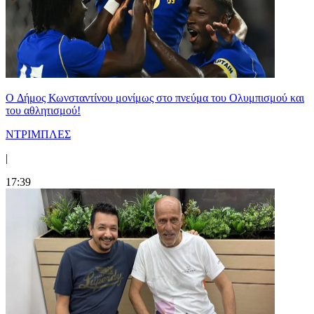
O Δήμος Κωνσταντίνου μονίμως στο πνεύμα του Ολυμπισμού και
του αθλητισμού!
ΝΤΡΙΜΠΛΕΣ
|
17:39