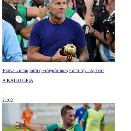
Έκανε... απόδραση η «συγκάτοικος» από την «Αρένα»
Α ΚΑΤΗΓΟΡΙΑ
|
21:02