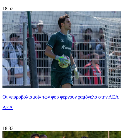
18:52
Οι «πυροβολισμοί» των φορ φέρνουν χαμόγελο στην ΑΕΛ
ΑΕΛ
|
18:33