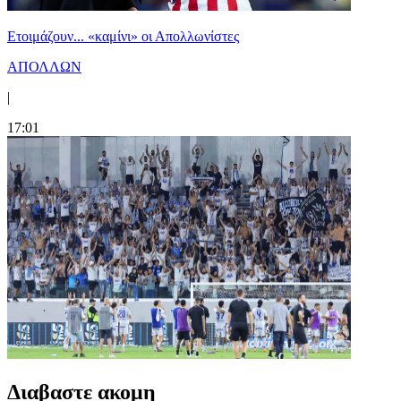
Ετοιμάζουν... «καμίνι» οι Απολλωνίστες
ΑΠΟΛΛΩΝ
|
17:01
Διαβαστε ακομη