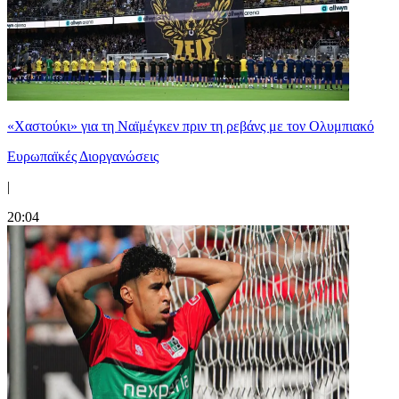
«Χαστούκι» για τη Ναϊμέγκεν πριν τη ρεβάνς με τον Ολυμπιακό
Ευρωπαϊκές Διοργανώσεις
|
20:04