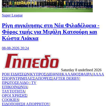
Super League
Ρίγη συγκίνησης στη Νέα Φιλαδέλφεια -
Φόρος τιμής για Μιχάλη Κατσούρη και
Κώστα Λιάκκα
08-08-2026 20:24
Saturday 8 undefined 2026
ΡΟΗ ΕΙΔΗΣΕΩΝ
|
ΚΥΠΡΟΣ
|
ΔΙΕΘΝΗ
|
ΚΑΛΑΘΟΣΦΑΙΡΑ
|
ΑΛΛΑ
ΣΠΟΡ
|
ΝΤΡΙΜΠΛΕΣ
|
ΑΠΟΨΕΙΣ
|
AFTER DERBY
|
ΠΡΩΤΟΣΕΛΙΔΟ
|
TV
ΕΠΙΚΟΙΝΩΝΙΑ
|
TAYTOTHTA
|
ΟΡΟΙ ΧΡΗΣΗΣ
|
COOKIES
|
ΕΙΔΟΠΟΙΗΣΗ ΑΠΟΡΡΗΤΟΥ
|