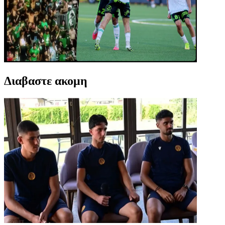
Διαβαστε ακομη