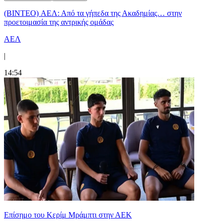
(BINTEO) ΑΕΛ: Από τα γήπεδα της Ακαδημίας… στην
προετοιμασία της αντρικής ομάδας
ΑΕΛ
|
14:54
Επίσημο του Κερίμ Μράμπτι στην ΑΕK