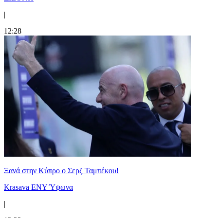
|
12:28
Ξανά στην Κύπρο ο Σερζ Ταμπέκου!
Krasava ENY Ύψωνα
|