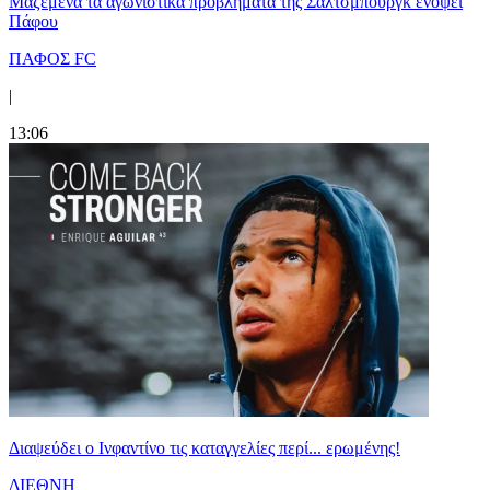
Μαζεμένα τα αγωνιστικά προβλήματα της Σάλτσμπουργκ ενόψει
Πάφου
ΠΑΦΟΣ FC
|
13:06
Διαψεύδει ο Ινφαντίνο τις καταγγελίες περί... ερωμένης!
ΔΙΕΘΝΗ