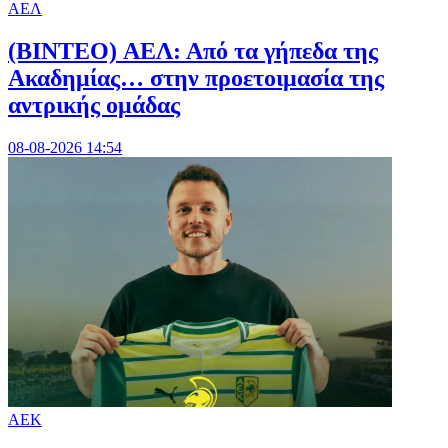
ΑΕΛ
(BINTEO) ΑΕΛ: Από τα γήπεδα της
Ακαδημίας… στην προετοιμασία της
αντρικής ομάδας
08-08-2026 14:54
ΑΕΚ