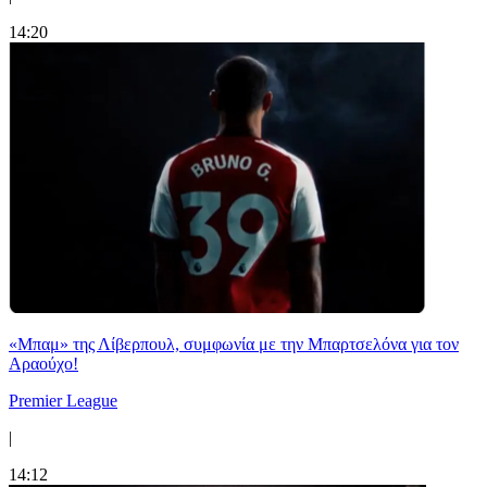
14:20
«Μπαμ» της Λίβερπουλ, συμφωνία με την Μπαρτσελόνα για τον
Αραούχο!
Premier League
|
14:12