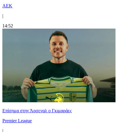
ΑΕΚ
|
14:52
Επίσημα στην Άρσεναλ ο Γκιμαράες
Premier League
|