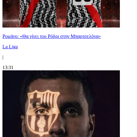
Ρομάνο: «Θα γίνει του Ρόδρι στην Μπαρτσελόνα»
La Liga
|
13:31