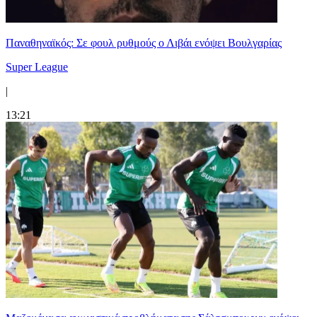
Παναθηναϊκός: Σε φουλ ρυθμούς ο Λιβάι ενόψει Βουλγαρίας
Super League
|
13:21