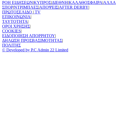
ΡΟΗ ΕΙΔΗΣΕΩΝ
|
ΚΥΠΡΟΣ
|
ΔΙΕΘΝΗ
|
ΚΑΛΑΘΟΣΦΑΙΡΑ
|
ΑΛΛΑ
ΣΠΟΡ
|
ΝΤΡΙΜΠΛΕΣ
|
ΑΠΟΨΕΙΣ
|
AFTER DERBY
|
ΠΡΩΤΟΣΕΛΙΔΟ
|
TV
ΕΠΙΚΟΙΝΩΝΙΑ
|
TAYTOTHTA
|
ΟΡΟΙ ΧΡΗΣΗΣ
|
COOKIES
|
ΕΙΔΟΠΟΙΗΣΗ ΑΠΟΡΡΗΤΟΥ
|
ΔΗΛΩΣΗ ΠΡΟΣΒΑΣΙΜΟΤΗΤΑΣ
|
ΠΟΛΙΤΗΣ
© Developed by P.C Admin 22 Limited