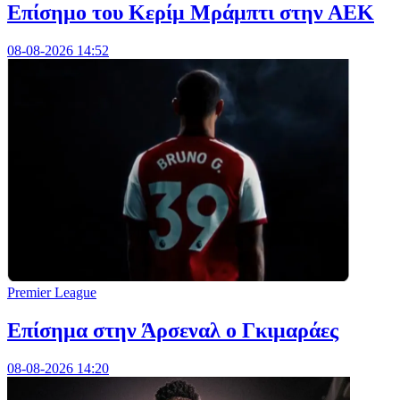
Επίσημο του Κερίμ Μράμπτι στην ΑΕK
08-08-2026 14:52
Premier League
Επίσημα στην Άρσεναλ ο Γκιμαράες
08-08-2026 14:20