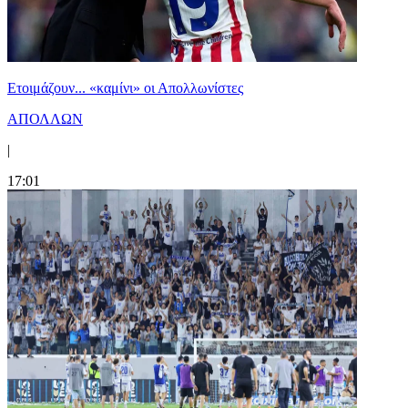
Ετοιμάζουν... «καμίνι» οι Απολλωνίστες
ΑΠΟΛΛΩΝ
|
17:01