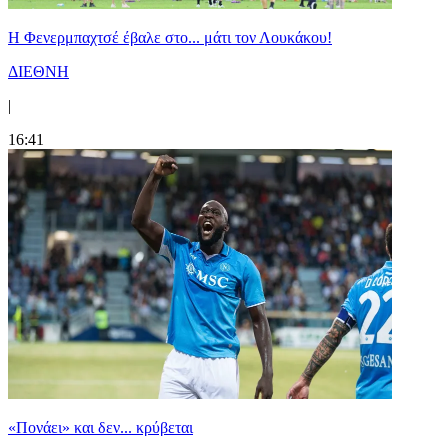
Η Φενερμπαχτσέ έβαλε στο... μάτι τον Λουκάκου!
ΔΙΕΘΝΗ
|
16:41
«Πονάει» και δεν... κρύβεται