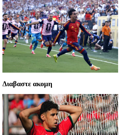
Διαβαστε ακομη