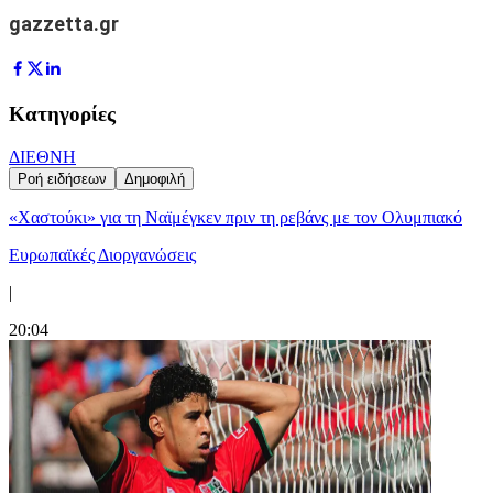
gazzetta.gr
Κατηγορίες
ΔΙΕΘΝΗ
Ροή ειδήσεων
Δημοφιλή
«Χαστούκι» για τη Ναϊμέγκεν πριν τη ρεβάνς με τον Ολυμπιακό
Ευρωπαϊκές Διοργανώσεις
|
20:04