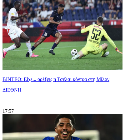
BINTEO: Είχε... ορέξεις η Τσέλσι κόντρα στη Μίλαν
ΔΙΕΘΝΗ
|
17:57