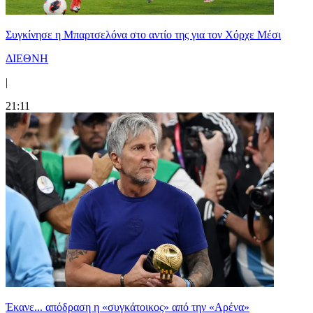
Συγκίνησε η Μπαρτσελόνα στο αντίο της για τον Χόρχε Μέσι
ΔΙΕΘΝΗ
|
21:11
Έκανε... απόδραση η «συγκάτοικος» από την «Αρένα»