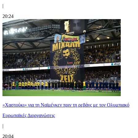
|
20:24
«Χαστούκι» για τη Ναϊμέγκεν πριν τη ρεβάνς με τον Ολυμπιακό
Ευρωπαϊκές Διοργανώσεις
|
20:04