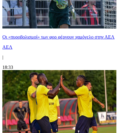
Οι «πυροβολισμοί» των φορ φέρνουν χαμόγελο στην ΑΕΛ
ΑΕΛ
|
18:33