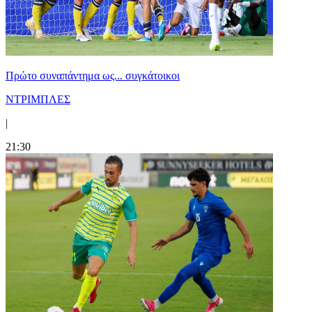
Πρώτο συναπάντημα ως... συγκάτοικοι
ΝΤΡΙΜΠΛΕΣ
|
21:30