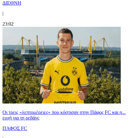
ΔΙΕΘΝΗ
|
23:02
Οι τρεις «λεπτομέρειες» που κόστισαν στην Πάφος FC και η...
ευχή για τη ρεβάνς
ΠΑΦΟΣ FC