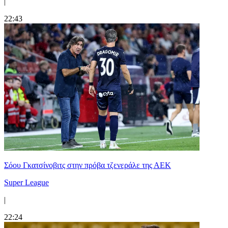
|
22:43
Σόου Γκατσίνοβιτς στην πρόβα τζενεράλε της ΑΕΚ
Super League
|
22:24