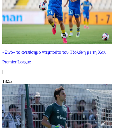
«Ξινό» το ανεπίσημο ντεμπούτο του Τζολάκη με τη Χαλ
Premier League
|
18:52