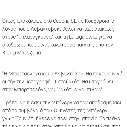
Όπως αποκάλυψε στο Cadena SER ο Κουχάρσκι, ο
λόγος που ο Λέβαντόβσκι θέλει να πάει διακαώς
στους "μπλαουγκράνα" και τη La Liga είναι για να
αποδείξει πως είναι καλύτερος παίκτης από τον
Καρίμ Μπενζεμά.
"Η Μπαρτσελόνα και ο Λεβαντόβσκι θα παλέψουν γι'
αυτήν την μεταγραφή. Πιστεύω ότι θα υπογράψει
στην Μπαρτσελόνα, νομίζω ότι είναι πιθανό.
Πρέπει να πιέσει την Μπάγερν να τον αποδεσμεύσει
από το συμβόλαιό του. Οι ηγέτες της Μπάγερν
γνωρίζουν ότι ήθελε να πάει στην Ισπανία. Το πλάνο
του είναι να πάει στην Ισπανία και να τελειώσει την