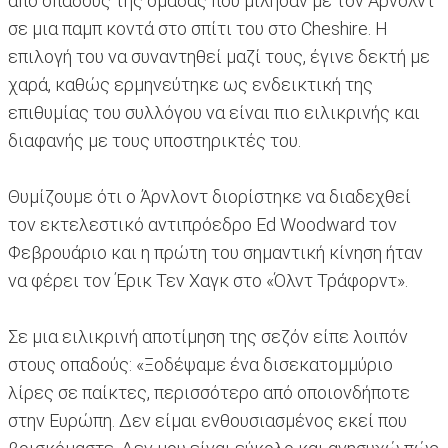
από οπαδούς της ομάδας που μίλησαν με τον Άρνολντ
σε μια παμπ κοντά στο σπίτι του στο Cheshire. Η
επιλογή του να συναντηθεί μαζί τους, έγινε δεκτή με
χαρά, καθώς ερμηνεύτηκε ως ενδεικτική της
επιθυμίας του συλλόγου να είναι πιο ειλικρινής και
διαφανής με τους υποστηρικτές του.
Θυμίζουμε ότι ο Άρνλοντ διορίστηκε να διαδεχθεί
τον εκτελεστικό αντιπρόεδρο Ed Woodward τον
Φεβρουάριο και η πρώτη του σημαντική κίνηση ήταν
να φέρει τον Έρικ Τεν Χαγκ στο «Όλντ Τράφορντ».
Σε μια ειλικρινή αποτίμηση της σεζόν είπε λοιπόν
στους οπαδούς: «Ξοδέψαμε ένα δισεκατομμύριο
λίρες σε παίκτες, περισσότερο από οποιονδήποτε
στην Ευρώπη. Δεν είμαι ενθουσιασμένος εκεί που