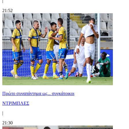
|
21:52
Πρώτο συναπάντημα ως... συγκάτοικοι
ΝΤΡΙΜΠΛΕΣ
|
21:30