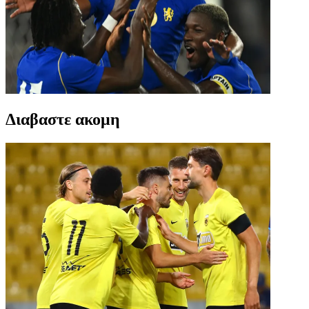
Διαβαστε ακομη