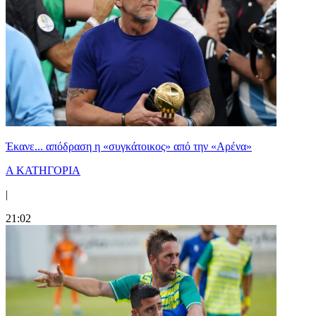
Έκανε... απόδραση η «συγκάτοικος» από την «Αρένα»
Α ΚΑΤΗΓΟΡΙΑ
|
21:02