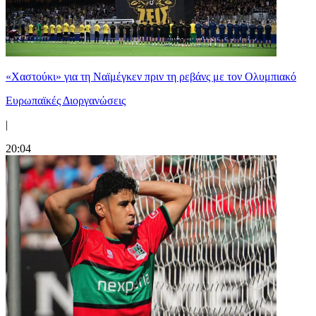
«Χαστούκι» για τη Ναϊμέγκεν πριν τη ρεβάνς με τον Ολυμπιακό
Ευρωπαϊκές Διοργανώσεις
|
20:04