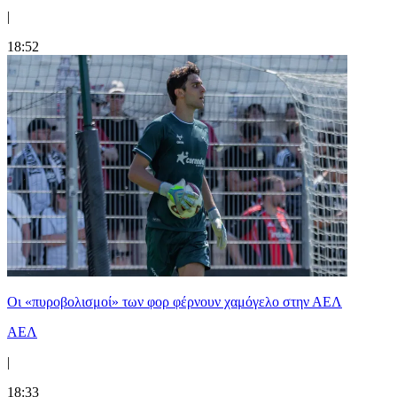
|
18:52
Οι «πυροβολισμοί» των φορ φέρνουν χαμόγελο στην ΑΕΛ
ΑΕΛ
|
18:33