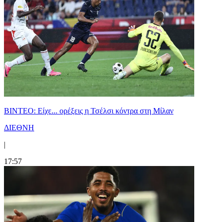
BINTEO: Είχε... ορέξεις η Τσέλσι κόντρα στη Μίλαν
ΔΙΕΘΝΗ
|
17:57