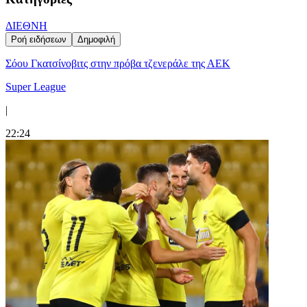
ΔΙΕΘΝΗ
Ροή ειδήσεων
Δημοφιλή
Σόου Γκατσίνοβιτς στην πρόβα τζενεράλε της ΑΕΚ
Super League
|
22:24