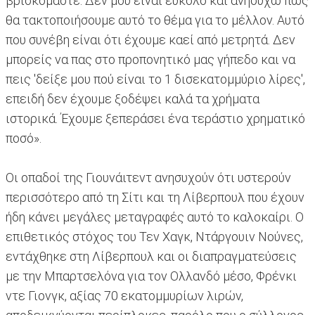
βρισκόμαστε. Δεν μου είναι εύκολο και ανησυχώ πώς
θα τακτοποιήσουμε αυτό το θέμα για το μέλλον. Αυτό
που συνέβη είναι ότι έχουμε καεί από μετρητά. Δεν
μπορείς να πας στο προπονητικό μας γήπεδο και να
πεις 'δείξε μου πού είναι το 1 δισεκατομμύριο λίρες',
επειδή δεν έχουμε ξοδέψει καλά τα χρήματα
ιστορικά. Έχουμε ξεπεράσει ένα τεράστιο χρηματικό
ποσό».
Οι οπαδοί της Γιουνάιτεντ ανησυχούν ότι υστερούν
περισσότερο από τη Σίτι και τη Λίβερπουλ που έχουν
ήδη κάνει μεγάλες μεταγραφές αυτό το καλοκαίρι. Ο
επιθετικός στόχος του Τεν Χαγκ, Ντάργουιν Νούνες,
εντάχθηκε στη Λίβερπουλ και οι διαπραγματεύσεις
με την Μπαρτσελόνα για τον Ολλανδό μέσο, ​​Φρένκι
ντε Γιονγκ, αξίας 70 εκατομμυρίων λιρών,