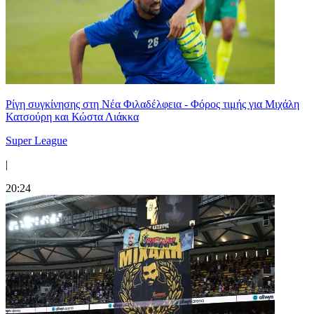
Ρίγη συγκίνησης στη Νέα Φιλαδέλφεια - Φόρος τιμής για Μιχάλη
Κατσούρη και Κώστα Λιάκκα
Super League
|
20:24