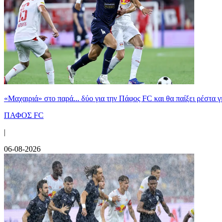
«Μαχαιριά» στο παρά... δύο για την Πάφος FC και θα παίξει ρέστα γ
ΠΑΦΟΣ FC
|
06-08-2026