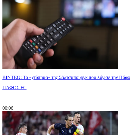
ΒΙΝΤΕΟ: Το «χτύπημα» της Σάλτσμπουργκ που λύγισε την Πάφο
ΠΑΦΟΣ FC
|
00:06