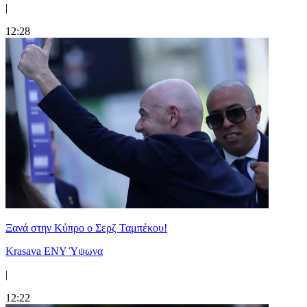
|
12:28
Ξανά στην Κύπρο ο Σερζ Ταμπέκου!
Krasava ENY Ύψωνα
|
12:22