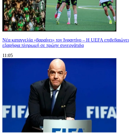
Νέα καταγγελία «βαραίνει» τον Ινφαντίνο – Η UEFA επιβεβαιώνει
εξαψήφια πληρωμή σε πρώην συνεργάτιδα
11:05