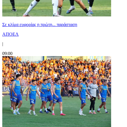
Σε κλίμα ευφορίας η πρώτη... παράσταση
ΑΠΟΕΛ
|
09:00