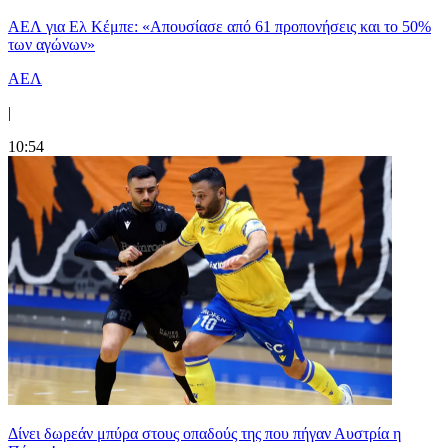
ΑΕΛ για Ελ Κέμπε: «Απουσίασε από 61 προπονήσεις και το 50%
των αγώνων»
ΑΕΛ
|
10:54
Δίνει δωρεάν μπύρα στους οπαδούς της που πήγαν Αυστρία η