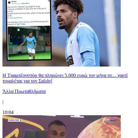
Η Τραμπζονσπόρ θα πληρώνει 5.000 ευρώ τον μήνα σε... χαρτί
τουαλέτας για τον Σαλάχ!
Άλλα Πρωταθλήματα
|
10:04