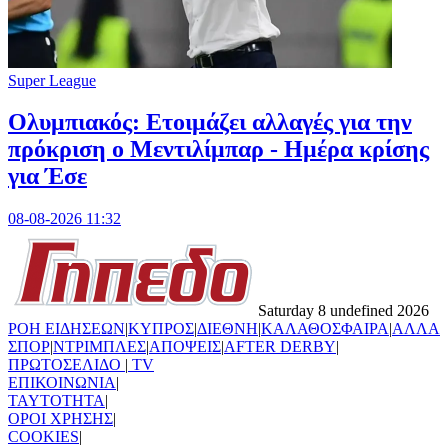
Super League
Ολυμπιακός: Ετοιμάζει αλλαγές για την
πρόκριση ο Μεντιλίμπαρ - Ημέρα κρίσης
για Έσε
08-08-2026 11:32
Saturday 8 undefined 2026
ΡΟΗ ΕΙΔΗΣΕΩΝ
|
ΚΥΠΡΟΣ
|
ΔΙΕΘΝΗ
|
ΚΑΛΑΘΟΣΦΑΙΡΑ
|
ΑΛΛΑ
ΣΠΟΡ
|
ΝΤΡΙΜΠΛΕΣ
|
ΑΠΟΨΕΙΣ
|
AFTER DERBY
|
ΠΡΩΤΟΣΕΛΙΔΟ
|
TV
ΕΠΙΚΟΙΝΩΝΙΑ
|
TAYTOTHTA
|
ΟΡΟΙ ΧΡΗΣΗΣ
|
COOKIES
|