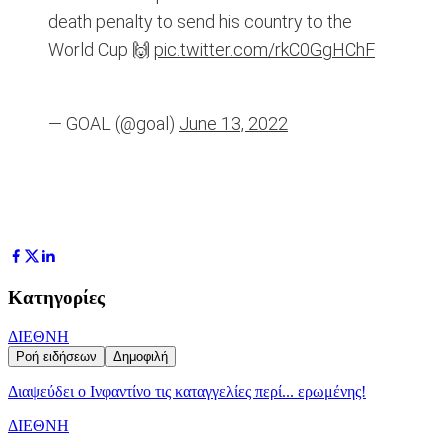
death penalty to send his country to the
World Cup 🙌
pic.twitter.com/rkC0GgHChF
— GOAL (@goal)
June 13, 2022
Κατηγορίες
ΔΙΕΘΝΗ
Ροή ειδήσεων
Δημοφιλή
Διαψεύδει ο Ινφαντίνο τις καταγγελίες περί... ερωμένης!
ΔΙΕΘΝΗ