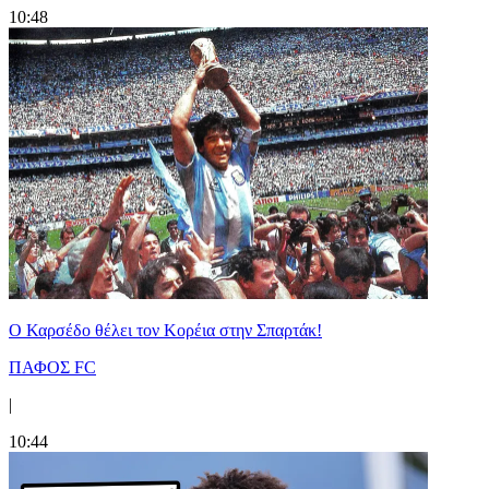
10:48
Ο Καρσέδο θέλει τον Κορέια στην Σπαρτάκ!
ΠΑΦΟΣ FC
|
10:44