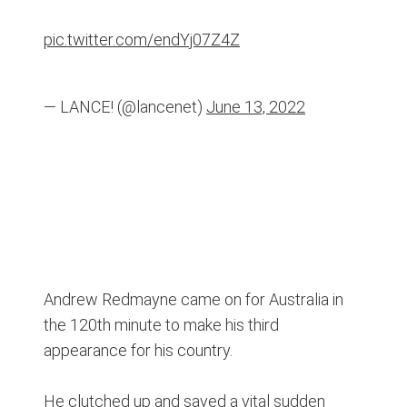
pic.twitter.com/endYj07Z4Z
— LANCE! (@lancenet)
June 13, 2022
Andrew Redmayne came on for Australia in
the 120th minute to make his third
appearance for his country.
He clutched up and saved a vital sudden