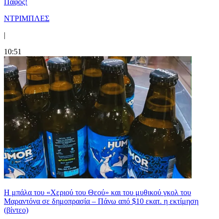
Πάφος!
ΝΤΡΙΜΠΛΕΣ
|
10:51
Η μπάλα του «Χεριού του Θεού» και του μυθικού γκολ του
Μαραντόνα σε δημοπρασία – Πάνω από $10 εκατ. η εκτίμηση
(βίντεο)