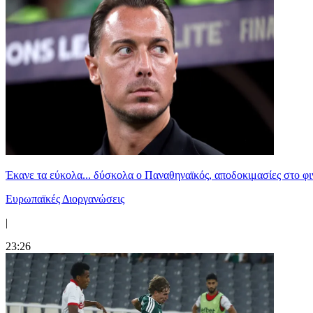
Έκανε τα εύκολα... δύσκολα ο Παναθηναϊκός, αποδοκιμασίες στο φ
Ευρωπαϊκές Διοργανώσεις
|
23:26