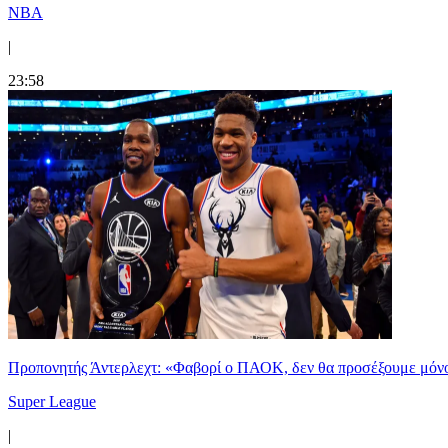
NBA
|
23:58
Προπονητής Άντερλεχτ: «Φαβορί ο ΠΑΟΚ, δεν θα προσέξουμε μόν
Super League
|