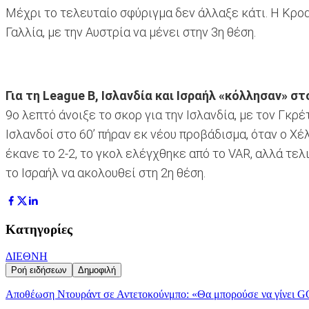
Μέχρι το τελευταίο σφύριγμα δεν άλλαξε κάτι. Η Κροα
Γαλλία, με την Αυστρία να μένει στην 3η θέση.
Για τη League B, Ισλανδία και Ισραήλ «κόλλησαν» στ
9ο λεπτό άνοιξε το σκορ για την Ισλανδία, με τον Γκρέ
Ισλανδοί στο 60’ πήραν εκ νέου προβάδισμα, όταν ο Χέ
έκανε το 2-2, το γκολ ελέγχθηκε από το VAR, αλλά τε
το Ισραήλ να ακολουθεί στη 2η θέση.
Κατηγορίες
ΔΙΕΘΝΗ
Ροή ειδήσεων
Δημοφιλή
Αποθέωση Ντουράντ σε Αντετοκούνμπο: «Θα μπορούσε να γίνει G