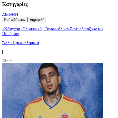
Κατηγορίες
ΔΙΕΘΝΗ
Ροή ειδήσεων
Δημοφιλή
«Νότιγχαμ, Ολυμπιακός, Βιγιαρεάλ και Ζενίτ εξετάζουν τον
Πουέρτα»
Άλλα Πρωταθλήματα
|
13:09