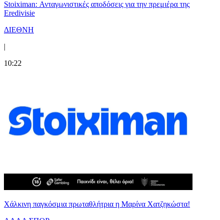
Stoiximan: Ανταγωνιστικές αποδόσεις για την πρεμιέρα της
Eredivisie
ΔΙΕΘΝΗ
|
10:22
Χάλκινη παγκόσμια πρωταθλήτρια η Μαρίνα Χατζηκώστα!