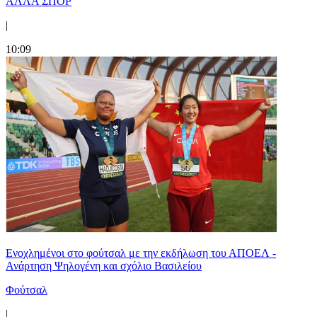
ΑΛΛΑ ΣΠΟΡ
|
10:09
Ενοχλημένοι στο φούτσαλ με την εκδήλωση του ΑΠΟΕΛ -
Ανάρτηση Ψηλογένη και σχόλιο Βασιλείου
Φούτσαλ
|