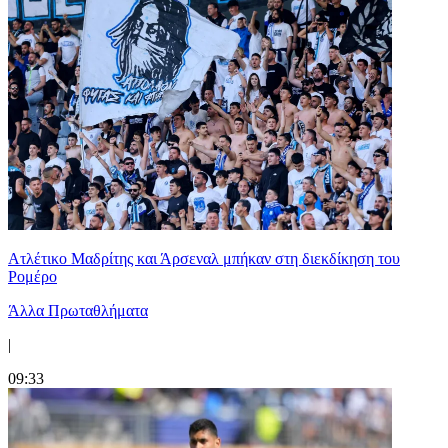
Ατλέτικο Μαδρίτης και Άρσεναλ μπήκαν στη διεκδίκηση του
Ρομέρο
Άλλα Πρωταθλήματα
|
09:33