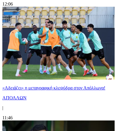
12:06
«Αδειάζει» η μεταγραφική κλεψύδρα στον Απόλλωνα!
ΑΠΟΛΛΩΝ
|
11:46