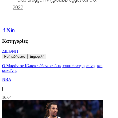
2022
Κατηγορίες
ΔΙΕΘΝΗ
Ροή ειδήσεων
Δημοφιλή
Ο Μπράντον Κλαρκ πέθανε από τις επιπτώσεις ηρωίνης και
κοκαΐνης
NBA
|
16:04