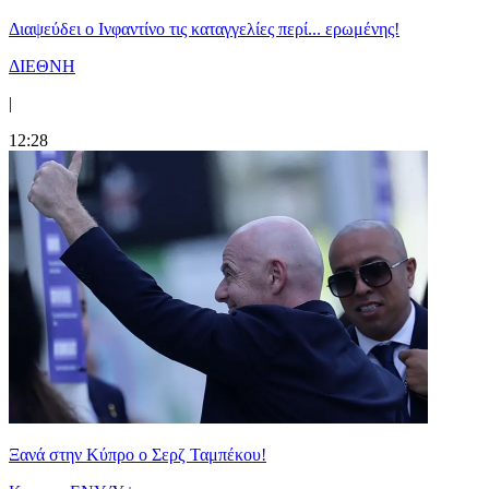
Διαψεύδει ο Ινφαντίνο τις καταγγελίες περί... ερωμένης!
ΔΙΕΘΝΗ
|
12:28
Ξανά στην Κύπρο ο Σερζ Ταμπέκου!