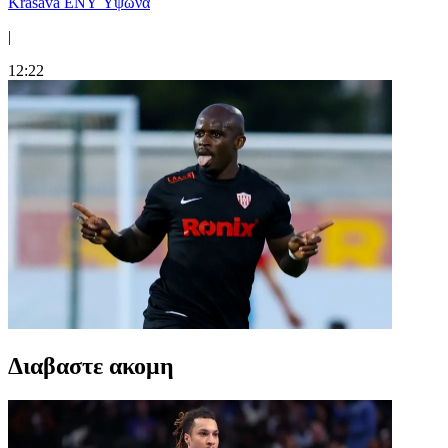
Krasava ENY Ύψωνα
|
12:22
Διαβαστε ακομη