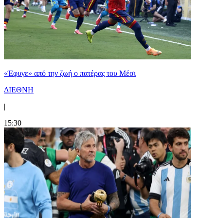
«Έφυγε» από την ζωή ο πατέρας του Μέσι
ΔΙΕΘΝΗ
|
15:30