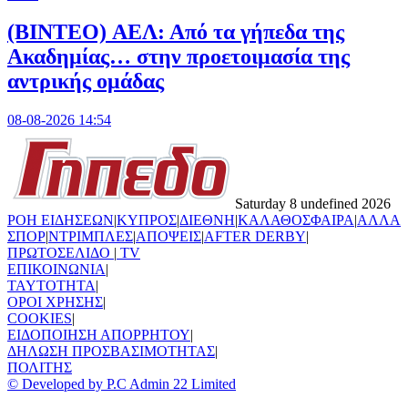
(BINTEO) ΑΕΛ: Από τα γήπεδα της
Ακαδημίας… στην προετοιμασία της
αντρικής ομάδας
08-08-2026 14:54
Saturday 8 undefined 2026
ΡΟΗ ΕΙΔΗΣΕΩΝ
|
ΚΥΠΡΟΣ
|
ΔΙΕΘΝΗ
|
ΚΑΛΑΘΟΣΦΑΙΡΑ
|
ΑΛΛΑ
ΣΠΟΡ
|
ΝΤΡΙΜΠΛΕΣ
|
ΑΠΟΨΕΙΣ
|
AFTER DERBY
|
ΠΡΩΤΟΣΕΛΙΔΟ
|
TV
ΕΠΙΚΟΙΝΩΝΙΑ
|
TAYTOTHTA
|
ΟΡΟΙ ΧΡΗΣΗΣ
|
COOKIES
|
ΕΙΔΟΠΟΙΗΣΗ ΑΠΟΡΡΗΤΟΥ
|
ΔΗΛΩΣΗ ΠΡΟΣΒΑΣΙΜΟΤΗΤΑΣ
|
ΠΟΛΙΤΗΣ
© Developed by P.C Admin 22 Limited