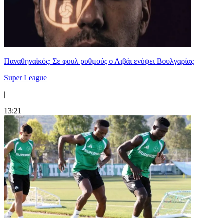
Παναθηναϊκός: Σε φουλ ρυθμούς ο Λιβάι ενόψει Βουλγαρίας
Super League
|
13:21