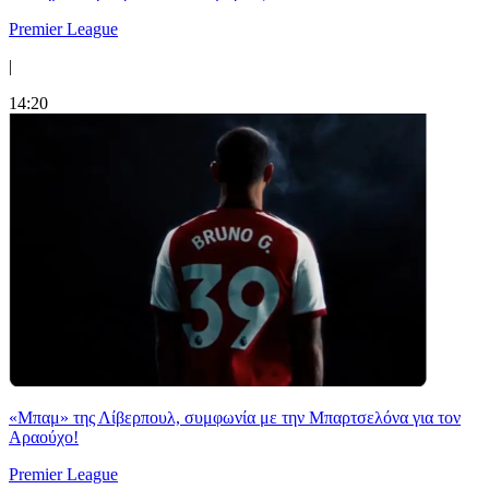
Premier League
|
14:20
«Μπαμ» της Λίβερπουλ, συμφωνία με την Μπαρτσελόνα για τον
Αραούχο!
Premier League