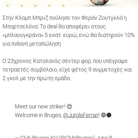
Στην Κλαμπ Μπριζ πούλησε τον Φεράν Ζουτγκλά η
Μπαρτσελόνα. Το deal θα αποφέρει στους
«μπλαουγκράνα» 5 εκατ. ευρώ, ενώ θα διατηρούν 10%
για πιθανή μεταπώληση.
Ο 23χρονος Καταλανός σέντερ φορ, που υπέγραψε
τετραετές συμβόλαιο, είχε φέτος 9 συμμετοχές και
2 γκολ με την πρώτη ομάδα.
Meet our new striker! 😍
Welcome in Bruges,
@JutglaFerran
! 🔵⚫
— Club Brugge KV (@ClubBrugge)
June 8,