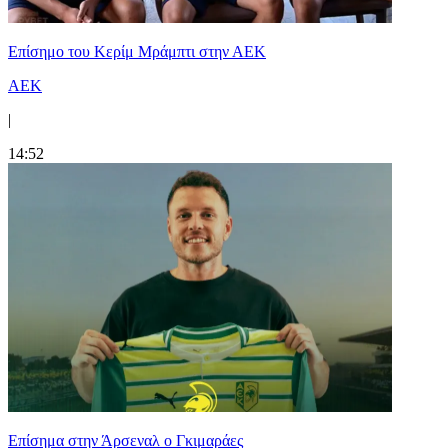
Επίσημο του Κερίμ Μράμπτι στην ΑΕK
ΑΕΚ
|
14:52
Επίσημα στην Άρσεναλ ο Γκιμαράες