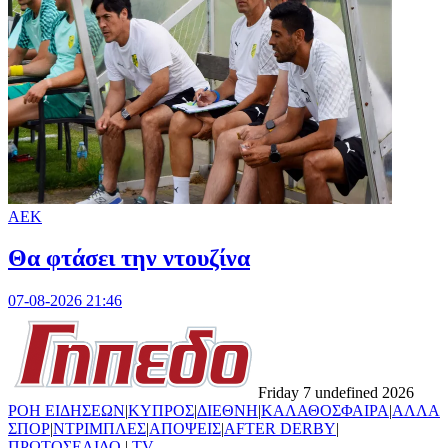
ΑΕΚ
Θα φτάσει την ντουζίνα
07-08-2026 21:46
Friday 7 undefined 2026
ΡΟΗ ΕΙΔΗΣΕΩΝ
|
ΚΥΠΡΟΣ
|
ΔΙΕΘΝΗ
|
ΚΑΛΑΘΟΣΦΑΙΡΑ
|
ΑΛΛΑ
ΣΠΟΡ
|
ΝΤΡΙΜΠΛΕΣ
|
ΑΠΟΨΕΙΣ
|
AFTER DERBY
|
ΠΡΩΤΟΣΕΛΙΔΟ
|
TV