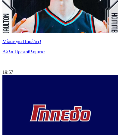
Μίλαν για Παρέδες!
Άλλα Πρωταθλήματα
|
19:57