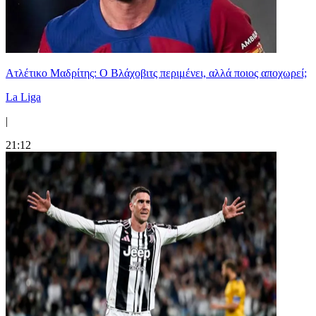
Ατλέτικο Μαδρίτης: Ο Βλάχοβιτς περιμένει, αλλά ποιος αποχωρεί;
La Liga
|
21:12