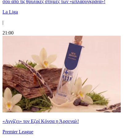
σου από τις θρυλικές στιγμές των «μπλαουγκράνα»!
La Liga
|
21:00
«Αγγίζει» τον Εζρί Κόνσα η Άρσεναλ!
Premier League