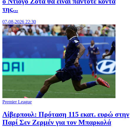
ο Ντιόγο Ζότα θα είναι πάντοτε κοντά
της...
07-08-2026 22:30
Premier League
Λίβερπουλ: Πρόταση 115 εκατ. ευρώ στην
Παρί Σεν Ζερμέν για τον Μπαρκολά