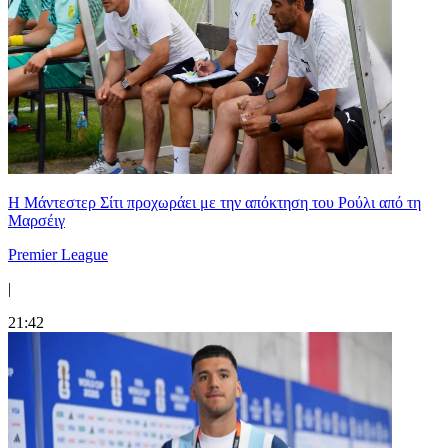
Η Μάντεστερ Σίτι προχωράει με την απόκτηση του Ρούλι από τη
Μαρσέιγ
Premier League
|
21:42