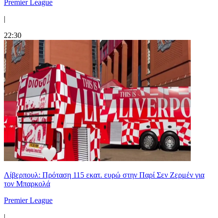
Premier League
|
22:30
Λίβερπουλ: Πρόταση 115 εκατ. ευρώ στην Παρί Σεν Ζερμέν για
τον Μπαρκολά
Premier League
|