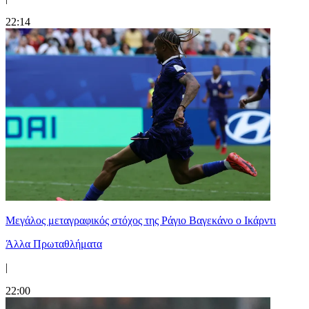
22:14
Μεγάλος μεταγραφικός στόχος της Ράγιο Βαγεκάνο ο Ικάρντι
Άλλα Πρωταθλήματα
|
22:00