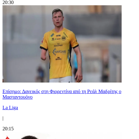
20:30
Επίσημο: Δανεικός στη Φιορεντίνα από τη Ρεάλ Μαδρίτης ο
Μασταντουόνο
La Liga
|
20:15