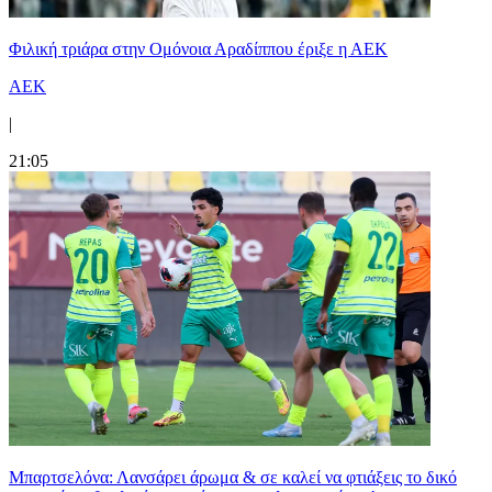
Φιλική τριάρα στην Ομόνοια Αραδίππου έριξε η ΑΕΚ
ΑΕΚ
|
21:05
Μπαρτσελόνα: Λανσάρει άρωμα & σε καλεί να φτιάξεις το δικό