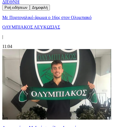
ΔΙΕΘΝΗ
Ροή ειδήσεων
Δημοφιλή
Με Πορτογαλικό άρωμα ο 16ος στον Ολυμπιακό
ΟΛΥΜΠΙΑΚΟΣ ΛΕΥΚΩΣΙΑΣ
|
11:04