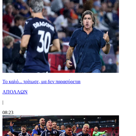
Το καλό... τρίτωσε, μα δεν παρασύρεται
ΑΠΟΛΛΩΝ
|
08:23