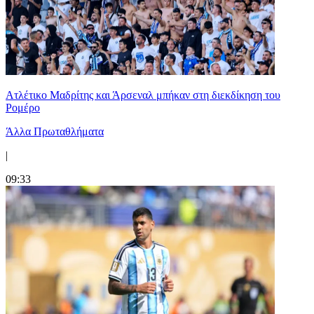
Ατλέτικο Μαδρίτης και Άρσεναλ μπήκαν στη διεκδίκηση του
Ρομέρο
Άλλα Πρωταθλήματα
|
09:33