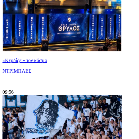
«Κερδίζει» τον κόσμο
ΝΤΡΙΜΠΛΕΣ
|
09:56