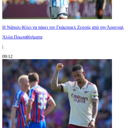
Η Νάπολι θέλει να πάρει τον Γκάμπριελ Ζεσούς από την Άρσεναλ
Άλλα Πρωταθλήματα
|
09:12