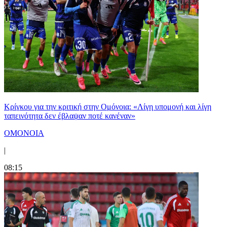
Κρίγκου για την κριτική στην Ομόνοια: «Λίγη υπομονή και λίγη
ταπεινότητα δεν έβλαψαν ποτέ κανέναν»
ΟΜΟΝΟΙΑ
|
08:15