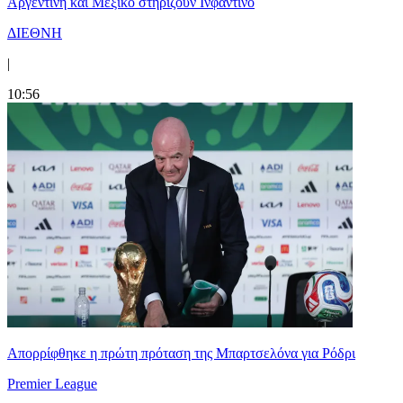
Αργεντινή και Μεξικό στηρίζουν Ινφαντίνο
ΔΙΕΘΝΗ
|
10:56
Απορρίφθηκε η πρώτη πρόταση της Μπαρτσελόνα για Ρόδρι
Premier League