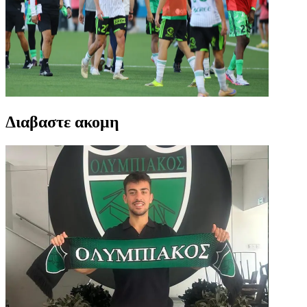
Διαβαστε ακομη