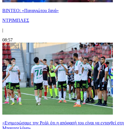
ΒΙΝΤΕΟ: «Παναγιώτου ξανά»
ΝΤΡΙΜΠΛΕΣ
|
08:57
«Ενημερώσαμε την Ρεάλ ότι η απόφασή του είναι να ενταχθεί στη
Μπαρτσελόνα»