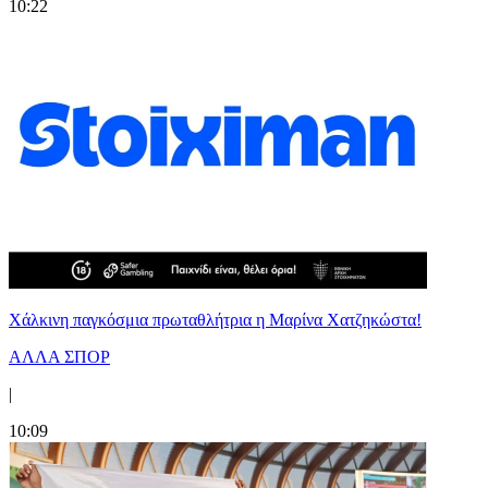
10:22
Χάλκινη παγκόσμια πρωταθλήτρια η Μαρίνα Χατζηκώστα!
ΑΛΛΑ ΣΠΟΡ
|
10:09