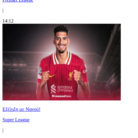
|
14:12
Εξέλιξη με Νανού!
Super League
|