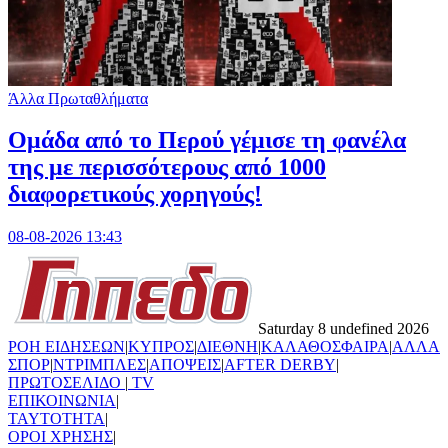
Άλλα Πρωταθλήματα
Ομάδα από το Περού γέμισε τη φανέλα
της με περισσότερους από 1000
διαφορετικούς χορηγούς!
08-08-2026 13:43
Saturday 8 undefined 2026
ΡΟΗ ΕΙΔΗΣΕΩΝ
|
ΚΥΠΡΟΣ
|
ΔΙΕΘΝΗ
|
ΚΑΛΑΘΟΣΦΑΙΡΑ
|
ΑΛΛΑ
ΣΠΟΡ
|
ΝΤΡΙΜΠΛΕΣ
|
ΑΠΟΨΕΙΣ
|
AFTER DERBY
|
ΠΡΩΤΟΣΕΛΙΔΟ
|
TV
ΕΠΙΚΟΙΝΩΝΙΑ
|
TAYTOTHTA
|
ΟΡΟΙ ΧΡΗΣΗΣ
|