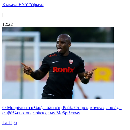
Krasava ENY Ύψωνα
|
12:22
Ο Μουρίνιο τα αλλάζει όλα στη Ρεάλ: Οι τρεις κανόνες που έχει
επιβάλλει στους παίκτες των Μαδριλένων
La Liga