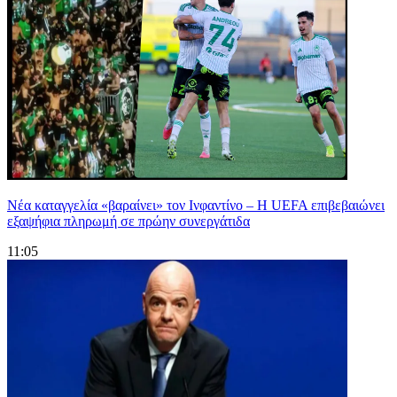
Νέα καταγγελία «βαραίνει» τον Ινφαντίνο – Η UEFA επιβεβαιώνει
εξαψήφια πληρωμή σε πρώην συνεργάτιδα
11:05