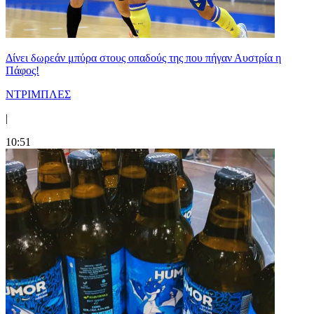
Δίνει δωρεάν μπύρα στους οπαδούς της που πήγαν Αυστρία η
Πάφος!
ΝΤΡΙΜΠΛΕΣ
|
10:51