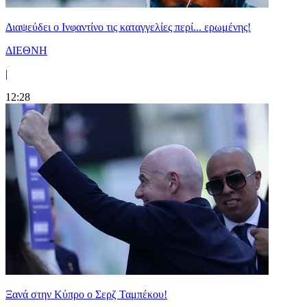
Διαψεύδει ο Ινφαντίνο τις καταγγελίες περί... ερωμένης!
ΔΙΕΘΝΗ
|
12:28
Ξανά στην Κύπρο ο Σερζ Ταμπέκου!