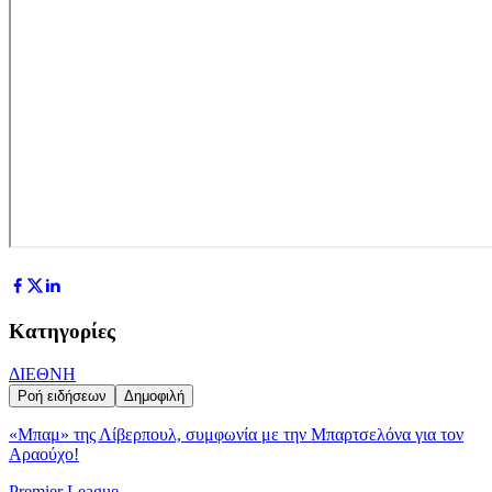
Κατηγορίες
ΔΙΕΘΝΗ
Ροή ειδήσεων
Δημοφιλή
«Μπαμ» της Λίβερπουλ, συμφωνία με την Μπαρτσελόνα για τον
Αραούχο!
Premier League