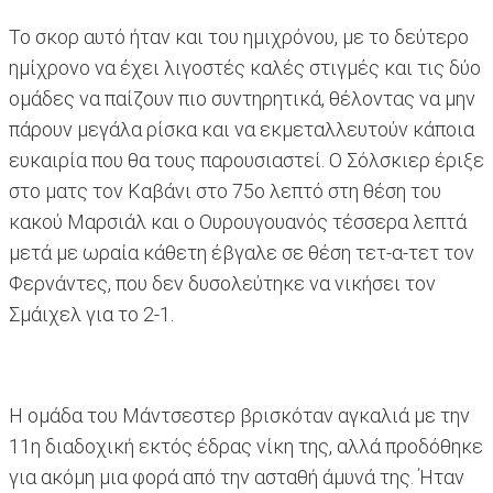
Το σκορ αυτό ήταν και του ημιχρόνου, με το δεύτερο
ημίχρονο να έχει λιγοστές καλές στιγμές και τις δύο
ομάδες να παίζουν πιο συντηρητικά, θέλοντας να μην
πάρουν μεγάλα ρίσκα και να εκμεταλλευτούν κάποια
ευκαιρία που θα τους παρουσιαστεί. Ο Σόλσκιερ έριξε
στο ματς τον Καβάνι στο 75ο λεπτό στη θέση του
κακού Μαρσιάλ και ο Ουρουγουανός τέσσερα λεπτά
μετά με ωραία κάθετη έβγαλε σε θέση τετ-α-τετ τον
Φερνάντες, που δεν δυσολεύτηκε να νικήσει τον
Σμάιχελ για το 2-1.
Η ομάδα του Μάντσεστερ βρισκόταν αγκαλιά με την
11η διαδοχική εκτός έδρας νίκη της, αλλά προδόθηκε
για ακόμη μια φορά από την ασταθή άμυνά της. Ήταν