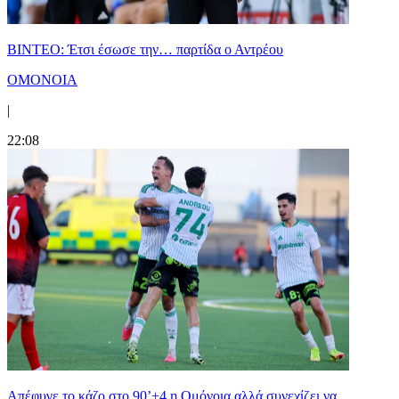
ΒΙΝΤΕΟ: Έτσι έσωσε την… παρτίδα ο Αντρέου
ΟΜΟΝΟΙΑ
|
22:08
Απέφυγε το κάζο στο 90’+4 η Ομόνοια αλλά συνεχίζει να...