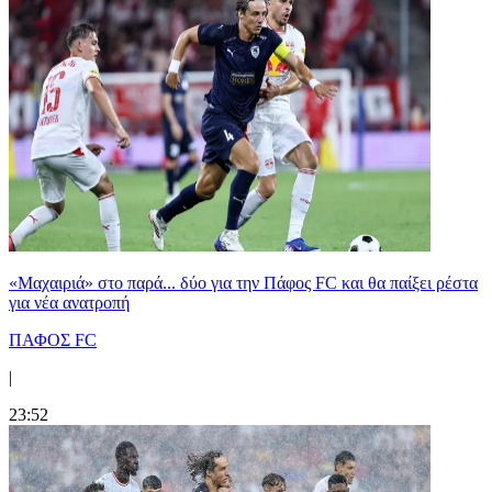
«Μαχαιριά» στο παρά... δύο για την Πάφος FC και θα παίξει ρέστα
για νέα ανατροπή
ΠΑΦΟΣ FC
|
23:52