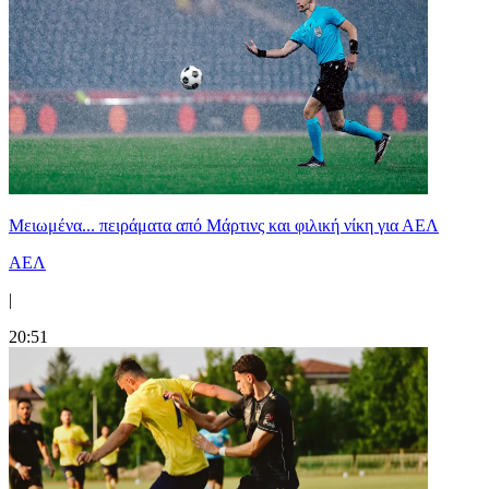
Μειωμένα... πειράματα από Μάρτινς και φιλική νίκη για ΑΕΛ
ΑΕΛ
|
20:51