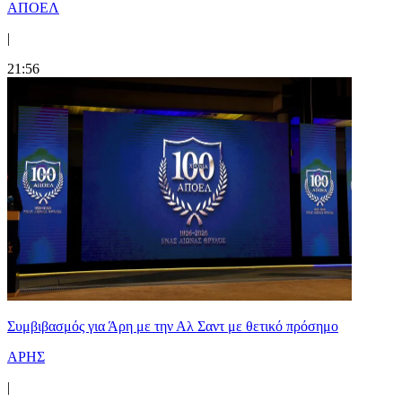
ΑΠΟΕΛ
|
21:56
Συμβιβασμός για Άρη με την Αλ Σαντ με θετικό πρόσημο
ΑΡΗΣ
|