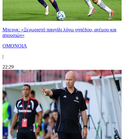
Μπεργκ: «Ξεχωριστό παιχνίδι λόγω γηπέδου, ανέμου και
απουσιών»
ΟΜΟΝΟΙΑ
|
22:29