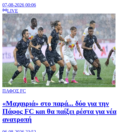
07-08-2026 00:06
LIVE
ΠΑΦΟΣ FC
«Μαχαιριά» στο παρά... δύο για την
Πάφος FC και θα παίξει ρέστα για νέα
ανατροπή
06-08-2026 23:52