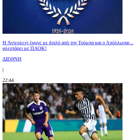
H Άντερλεχτ έφυγε με διπλό από την Τούμπα και ο Απόλλωνας...
φλερτάρει με ΠΑΟΚ!
ΔΙΕΘΝΗ
|
22:44