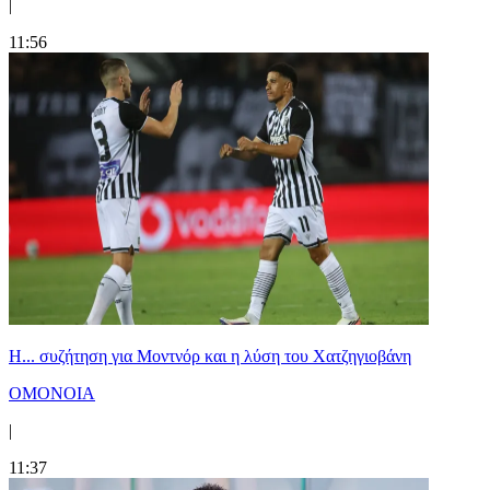
|
11:56
Η... συζήτηση για Μοντνόρ και η λύση του Χατζηγιοβάνη
ΟΜΟΝΟΙΑ
|
11:37