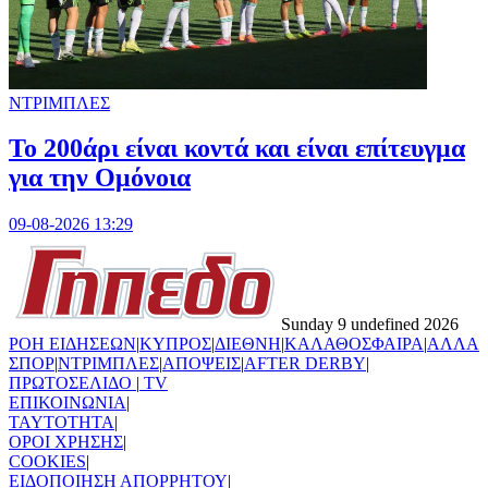
ΝΤΡΙΜΠΛΕΣ
Το 200άρι είναι κοντά και είναι επίτευγμα
για την Ομόνοια
09-08-2026 13:29
Sunday 9 undefined 2026
ΡΟΗ ΕΙΔΗΣΕΩΝ
|
ΚΥΠΡΟΣ
|
ΔΙΕΘΝΗ
|
ΚΑΛΑΘΟΣΦΑΙΡΑ
|
ΑΛΛΑ
ΣΠΟΡ
|
ΝΤΡΙΜΠΛΕΣ
|
ΑΠΟΨΕΙΣ
|
AFTER DERBY
|
ΠΡΩΤΟΣΕΛΙΔΟ
|
TV
ΕΠΙΚΟΙΝΩΝΙΑ
|
TAYTOTHTA
|
ΟΡΟΙ ΧΡΗΣΗΣ
|
COOKIES
|
ΕΙΔΟΠΟΙΗΣΗ ΑΠΟΡΡΗΤΟΥ
|