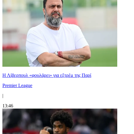
Η Λίβερπουλ «φουλάρει» για εξτρέμ της Παρί
Premier League
|
13:46