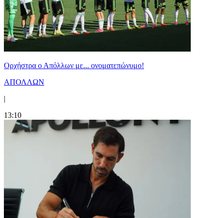
Ορχήστρα o Aπόλλων με... ονοματεπώνυμο!
ΑΠΟΛΛΩΝ
|
13:10