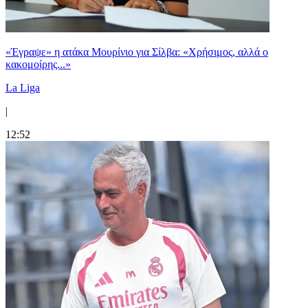
«Έγραψε» η ατάκα Μουρίνιο για Σίλβα: «Χρήσιμος, αλλά ο
κακομοίρης...»
La Liga
|
12:52