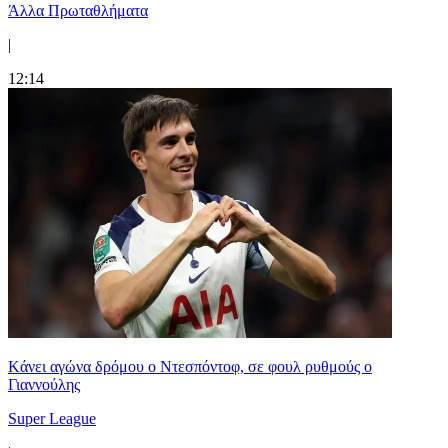
Άλλα Πρωταθλήματα
|
12:14
Kάνει αγώνα δρόμου ο Ντεσπόντοφ, σε φουλ ρυθμούς ο
Γιαννούλης
Super League