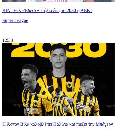
ΒΙΝΤΕΟ: «Έδεσε» Πήλιο έως το 2030 η ΑΕΚ!
Super League
|
12:33
Η Άστον Βίλα καλοβλέπει Παλίνια και πιέζει την Μπάγερν