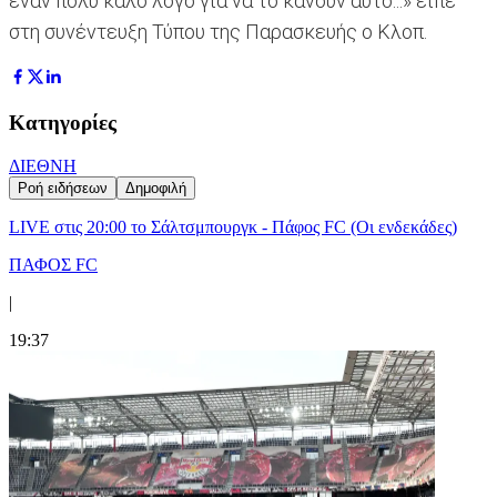
έναν πολύ καλό λόγο για να το κάνουν αυτό...» είπε
στη συνέντευξη Τύπου της Παρασκευής ο Κλοπ.
Κατηγορίες
ΔΙΕΘΝΗ
Ροή ειδήσεων
Δημοφιλή
LIVE στις 20:00 το Σάλτσμπουργκ - Πάφος FC (Οι ενδεκάδες)
ΠΑΦΟΣ FC
|
19:37