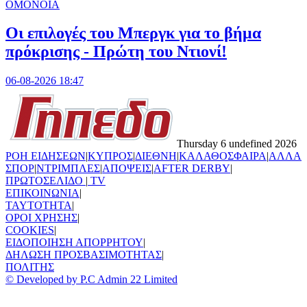
ΟΜΟΝΟΙΑ
Οι επιλογές του Μπεργκ για το βήμα
πρόκρισης - Πρώτη του Ντιονί!
06-08-2026 18:47
Thursday 6 undefined 2026
ΡΟΗ ΕΙΔΗΣΕΩΝ
|
ΚΥΠΡΟΣ
|
ΔΙΕΘΝΗ
|
ΚΑΛΑΘΟΣΦΑΙΡΑ
|
ΑΛΛΑ
ΣΠΟΡ
|
ΝΤΡΙΜΠΛΕΣ
|
ΑΠΟΨΕΙΣ
|
AFTER DERBY
|
ΠΡΩΤΟΣΕΛΙΔΟ
|
TV
ΕΠΙΚΟΙΝΩΝΙΑ
|
TAYTOTHTA
|
ΟΡΟΙ ΧΡΗΣΗΣ
|
COOKIES
|
ΕΙΔΟΠΟΙΗΣΗ ΑΠΟΡΡΗΤΟΥ
|
ΔΗΛΩΣΗ ΠΡΟΣΒΑΣΙΜΟΤΗΤΑΣ
|
ΠΟΛΙΤΗΣ
© Developed by P.C Admin 22 Limited