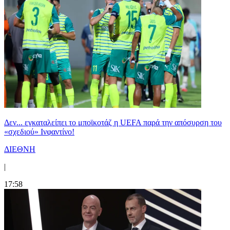
Δεν... εγκαταλείπει το μποϊκοτάζ η UEFA παρά την απόσυρση του
«σχεδιού» Ινφαντίνο!
ΔΙΕΘΝΗ
|
17:58