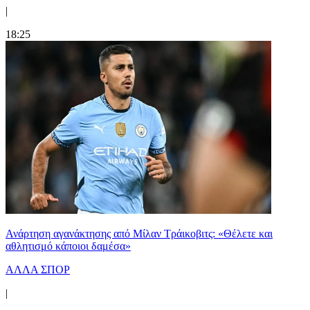
|
18:25
Ανάρτηση αγανάκτησης από Μίλαν Τράικοβιτς: «Θέλετε και
αθλητισμό κάποιοι δαμέσα»
ΑΛΛΑ ΣΠΟΡ
|