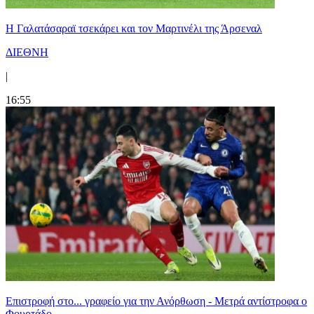
H Γαλατάσαραϊ τσεκάρει και τον Μαρτινέλι της Άρσεναλ
ΔΙΕΘΝΗ
|
16:55
Επιστροφή στο... γραφείο για την Ανόρθωση - Μετρά αντίστροφα ο
Φουρτάδο