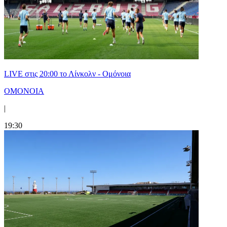
LIVE στις 20:00 το Λίνκολν - Ομόνοια
ΟΜΟΝΟΙΑ
|
19:30