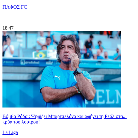
ΠΑΦΟΣ FC
|
18:47
Βόμβα Ρόδρι: Ψηφίζει Μπαρτσελόνα και αφήνει τη Ρεάλ στα...
κρύα του λουτρού!
La Liga