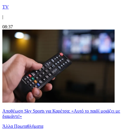
TV
|
08:37
Αποθέωση Sky Sports για Καρέτσα: «Αυτό το παιδί μοιάζει με
διαμάντι!»
Άλλα Πρωταθλήματα