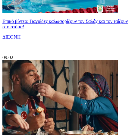
Επικό βίντεο: Γιαγιάδες καλωσορίζουν τον Σαλάχ και τον ταΐζουν
στο στόμα!
ΔΙΕΘΝΗ
|
09:02