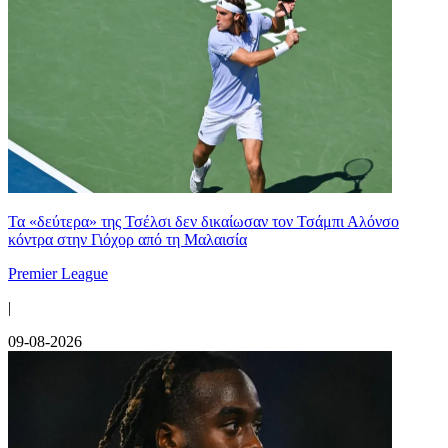
Τα «δεύτερα» της Τσέλσι δεν δικαίωσαν τον Τσάμπι Αλόνσο
κόντρα στην Γιόχορ από τη Μαλαισία
Premier League
|
09-08-2026