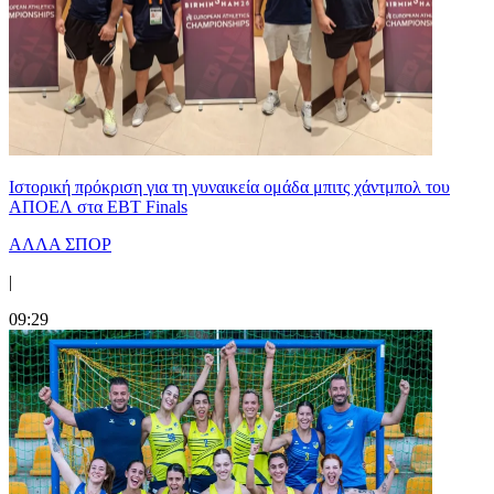
Ιστορική πρόκριση για τη γυναικεία ομάδα μπιτς χάντμπολ του
ΑΠΟΕΛ στα EBT Finals
ΑΛΛΑ ΣΠΟΡ
|
09:29