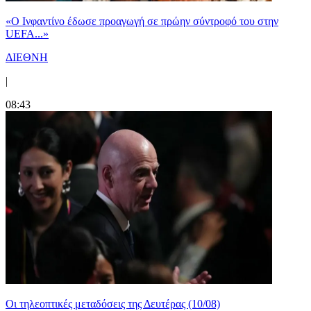
«Ο Ινφαντίνο έδωσε προαγωγή σε πρώην σύντροφό του στην
UEFA...»
ΔΙΕΘΝΗ
|
08:43
Οι τηλεοπτικές μεταδόσεις της Δευτέρας (10/08)