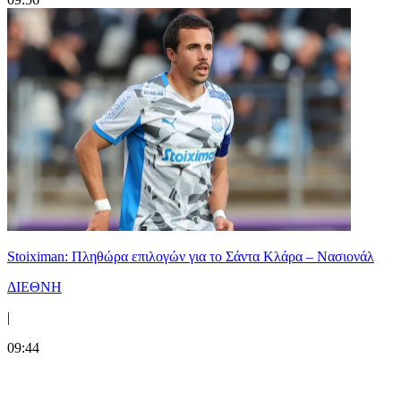
Stoiximan: Πληθώρα επιλογών για το Σάντα Κλάρα – Νασιονάλ
ΔΙΕΘΝΗ
|
09:44