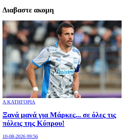
Διαβαστε ακομη
Α ΚΑΤΗΓΟΡΙΑ
Ξανά μανά για Μάρκες... σε όλες τις
πόλεις της Κύπρου!
10-08-2026 09:56