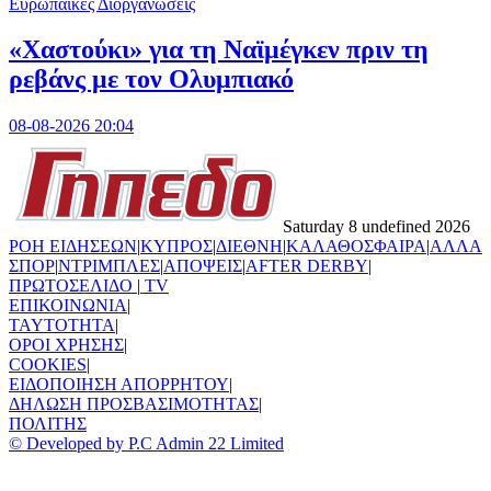
Ευρωπαϊκές Διοργανώσεις
«Χαστούκι» για τη Ναϊμέγκεν πριν τη
ρεβάνς με τον Ολυμπιακό
08-08-2026 20:04
Saturday 8 undefined 2026
ΡΟΗ ΕΙΔΗΣΕΩΝ
|
ΚΥΠΡΟΣ
|
ΔΙΕΘΝΗ
|
ΚΑΛΑΘΟΣΦΑΙΡΑ
|
ΑΛΛΑ
ΣΠΟΡ
|
ΝΤΡΙΜΠΛΕΣ
|
ΑΠΟΨΕΙΣ
|
AFTER DERBY
|
ΠΡΩΤΟΣΕΛΙΔΟ
|
TV
ΕΠΙΚΟΙΝΩΝΙΑ
|
TAYTOTHTA
|
ΟΡΟΙ ΧΡΗΣΗΣ
|
COOKIES
|
ΕΙΔΟΠΟΙΗΣΗ ΑΠΟΡΡΗΤΟΥ
|
ΔΗΛΩΣΗ ΠΡΟΣΒΑΣΙΜΟΤΗΤΑΣ
|
ΠΟΛΙΤΗΣ
© Developed by P.C Admin 22 Limited