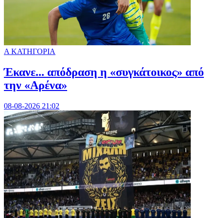
Α ΚΑΤΗΓΟΡΙΑ
Έκανε... απόδραση η «συγκάτοικος» από
την «Αρένα»
08-08-2026 21:02