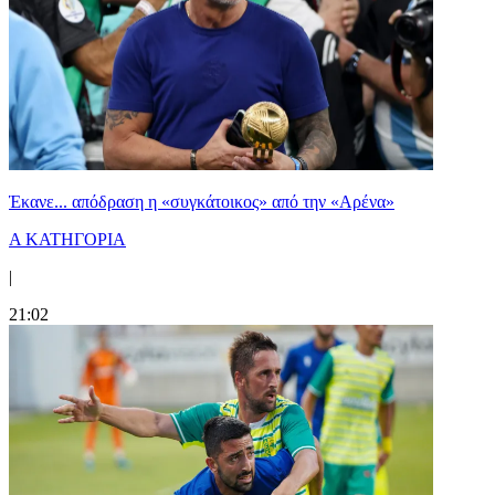
Έκανε... απόδραση η «συγκάτοικος» από την «Αρένα»
Α ΚΑΤΗΓΟΡΙΑ
|
21:02