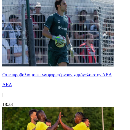
Οι «πυροβολισμοί» των φορ φέρνουν χαμόγελο στην ΑΕΛ
ΑΕΛ
|
18:33