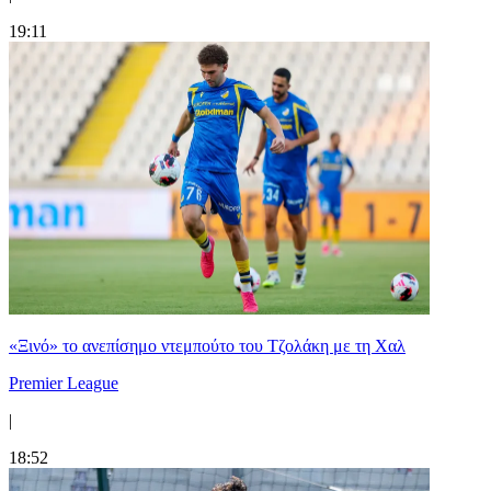
19:11
«Ξινό» το ανεπίσημο ντεμπούτο του Τζολάκη με τη Χαλ
Premier League
|
18:52