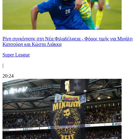
Ρίγη συγκίνησης στη Νέα Φιλαδέλφεια - Φόρος τιμής για Μιχάλη
Κατσούρη και Κώστα Λιάκκα
Super League
|
20:24