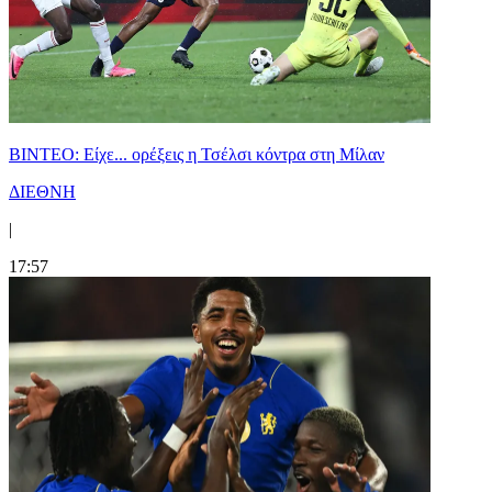
BINTEO: Είχε... ορέξεις η Τσέλσι κόντρα στη Μίλαν
ΔΙΕΘΝΗ
|
17:57