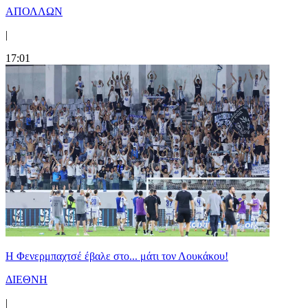
ΑΠΟΛΛΩΝ
|
17:01
Η Φενερμπαχτσέ έβαλε στο... μάτι τον Λουκάκου!
ΔΙΕΘΝΗ
|