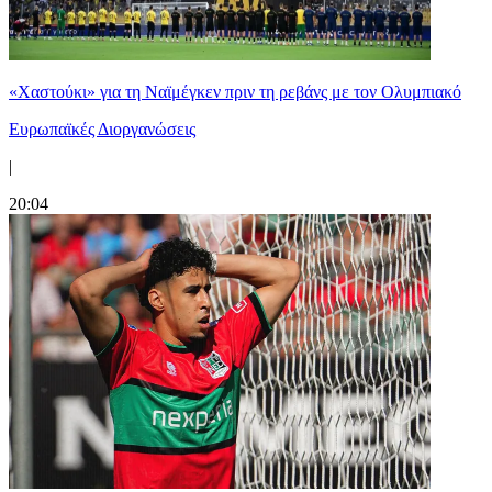
«Χαστούκι» για τη Ναϊμέγκεν πριν τη ρεβάνς με τον Ολυμπιακό
Ευρωπαϊκές Διοργανώσεις
|
20:04