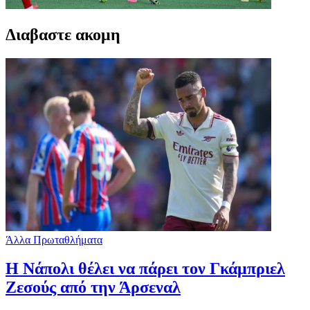
Διαβαστε ακομη
Άλλα Πρωταθλήματα
Η Νάπολι θέλει να πάρει τον Γκάμπριελ
Ζεσούς από την Άρσεναλ