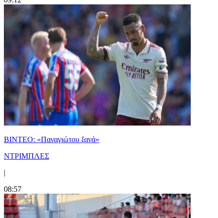
ΒΙΝΤΕΟ: «Παναγιώτου ξανά»
ΝΤΡΙΜΠΛΕΣ
|
08:57