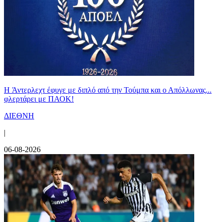
H Άντερλεχτ έφυγε με διπλό από την Τούμπα και ο Απόλλωνας...
φλερτάρει με ΠΑΟΚ!
ΔΙΕΘΝΗ
|
06-08-2026