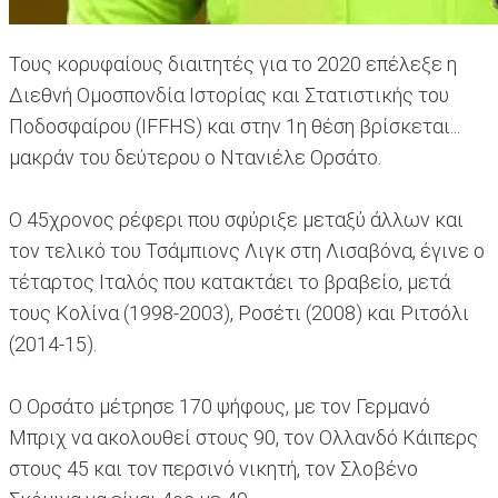
Τους κορυφαίους διαιτητές για το 2020 επέλεξε η
Διεθνή Ομοσπονδία Ιστορίας και Στατιστικής του
Ποδοσφαίρου (IFFHS) και στην 1η θέση βρίσκεται...
μακράν του δεύτερου ο Ντανιέλε Ορσάτο.
Ο 45χρονος ρέφερι που σφύριξε μεταξύ άλλων και
τον τελικό του Τσάμπιονς Λιγκ στη Λισαβόνα, έγινε ο
τέταρτος Ιταλός που κατακτάει το βραβείο, μετά
τους Κολίνα (1998-2003), Ροσέτι (2008) και Ριτσόλι
(2014-15).
Ο Ορσάτο μέτρησε 170 ψήφους, με τον Γερμανό
Μπριχ να ακολουθεί στους 90, τον Ολλανδό Κάιπερς
στους 45 και τον περσινό νικητή, τον Σλοβένο