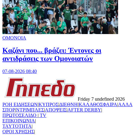
ΟΜΟΝΟΙΑ
Καζάνι που... βράζει: Έντονες οι
αντιδράσεις των Ομονοιατών
07-08-2026 08:40
Friday 7 undefined 2026
ΡΟΗ ΕΙΔΗΣΕΩΝ
|
ΚΥΠΡΟΣ
|
ΔΙΕΘΝΗ
|
ΚΑΛΑΘΟΣΦΑΙΡΑ
|
ΑΛΛΑ
ΣΠΟΡ
|
ΝΤΡΙΜΠΛΕΣ
|
ΑΠΟΨΕΙΣ
|
AFTER DERBY
|
ΠΡΩΤΟΣΕΛΙΔΟ
|
TV
ΕΠΙΚΟΙΝΩΝΙΑ
|
TAYTOTHTA
|
ΟΡΟΙ ΧΡΗΣΗΣ
|