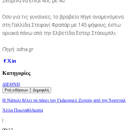
Σκόμινα να είναι 4ος με 40.
Όσο για τις γυναίκες, το βραβείο πήγε αναμενόμενα
στη Γαλλίδα Στεφανί Φραπάρ με 145 ψήφους, έστω
οριακά πάνω από την Ελβετίδα Έστερ Στάουμπλι.
Πηγή: sdna.gr
Κατηγορίες
ΔΙΕΘΝΗ
Ροή ειδήσεων
Δημοφιλή
Η Νάπολι θέλει να πάρει τον Γκάμπριελ Ζεσούς από την Άρσεναλ
Άλλα Πρωταθλήματα
|
09:12