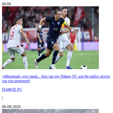
00:06
«Μαχαιριά» στο παρά... δύο για την Πάφος FC και θα παίξει ρέστα
για νέα ανατροπή
ΠΑΦΟΣ FC
|
06-08-2026