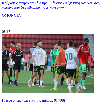
Κρίγκου για την κριτική στην Ομόνοια: «Λίγη υπομονή και λίγη
ταπεινότητα δεν έβλαψαν ποτέ κανέναν»
ΟΜΟΝΟΙΑ
|
08:15
Η τηλεοπτική ατζέντα της ημέρας (07/08)