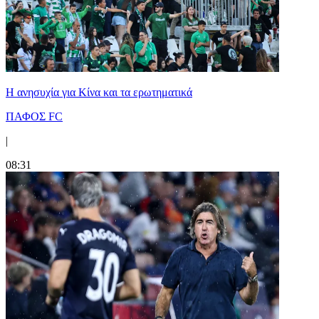
Η ανησυχία για Κίνα και τα ερωτηματικά
ΠΑΦΟΣ FC
|
08:31