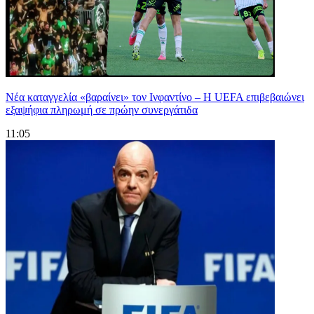
Νέα καταγγελία «βαραίνει» τον Ινφαντίνο – Η UEFA επιβεβαιώνει
εξαψήφια πληρωμή σε πρώην συνεργάτιδα
11:05