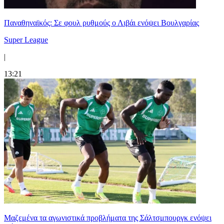
Παναθηναϊκός: Σε φουλ ρυθμούς ο Λιβάι ενόψει Βουλγαρίας
Super League
|
13:21
Μαζεμένα τα αγωνιστικά προβλήματα της Σάλτσμπουργκ ενόψει