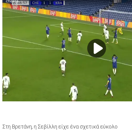
Στη Βρετάνη, η Σεβίλλη είχε ένα σχετικά εύκολο