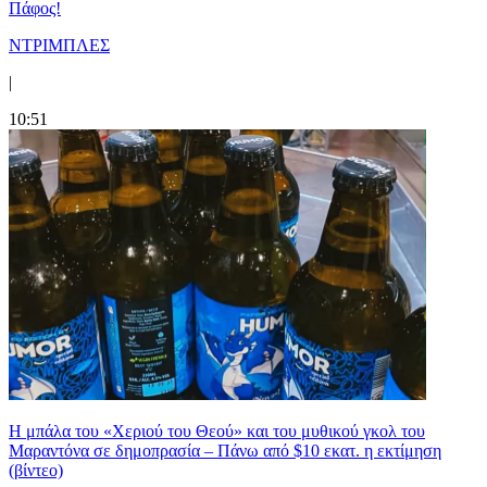
Πάφος!
ΝΤΡΙΜΠΛΕΣ
|
10:51
Η μπάλα του «Χεριού του Θεού» και του μυθικού γκολ του
Μαραντόνα σε δημοπρασία – Πάνω από $10 εκατ. η εκτίμηση
(βίντεο)