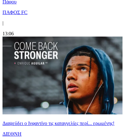
Πάφου
ΠΑΦΟΣ FC
|
13:06
Διαψεύδει ο Ινφαντίνο τις καταγγελίες περί... ερωμένης!
ΔΙΕΘΝΗ