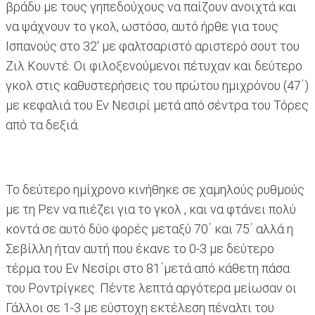
βράδυ με τους γηπεδούχους να παίζουν ανοιχτά και
να ψάχνουν το γκολ, ωστόσο, αυτό ήρθε για τους
Ισπανούς στο 32' με φαλτσαριστό αριστερό σουτ του
Ζιλ Κουντέ. Οι φιλοξενούμενοι πέτυχαν και δεύτερο
γκολ στις καθυστερήσεις του πρώτου ημιχρόνου (47΄)
με κεφαλιά του Εν Νεσιρί μετά από σέντρα του Τόρες
από τα δεξιά.
Το δεύτερο ημίχρονο κινήθηκε σε χαμηλούς ρυθμούς
με τη Ρεν να πιέζει για το γκολ , και να φτάνει πολύ
κοντά σε αυτό δύο φορές μεταξύ 70΄ και 75΄ αλλά η
Σεβίλλη ήταν αυτή που έκανε το 0-3 με δεύτερο
τέρμα του Εν Νεσίρι στο 81΄μετά από κάθετη πάσα
του Ροντρίγκες. Πέντε λεπτά αργότερα μείωσαν οι
Γάλλοι σε 1-3 με εύστοχη εκτέλεση πέναλτι του