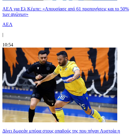
ΑΕΛ για Ελ Κέμπε: «Απουσίασε από 61 προπονήσεις και το 50%
των αγώνων»
ΑΕΛ
|
10:54
Δίνει δωρεάν μπύρα στους οπαδούς της που πήγαν Αυστρία η