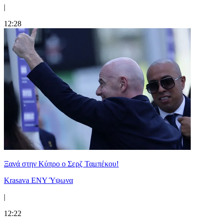
|
12:28
Ξανά στην Κύπρο ο Σερζ Ταμπέκου!
Krasava ENY Ύψωνα
|
12:22