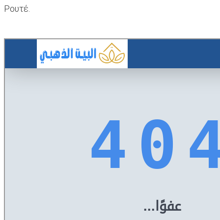
Ρουτέ.