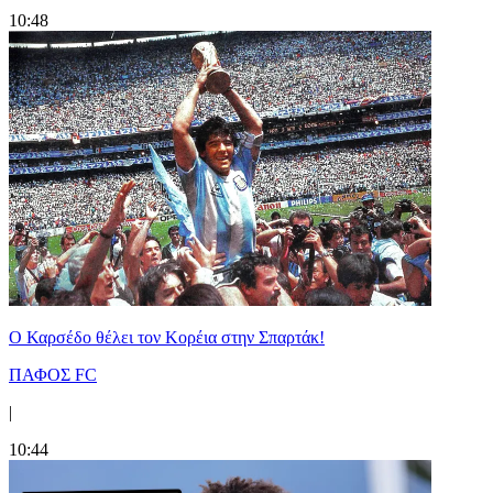
10:48
Ο Καρσέδο θέλει τον Κορέια στην Σπαρτάκ!
ΠΑΦΟΣ FC
|
10:44