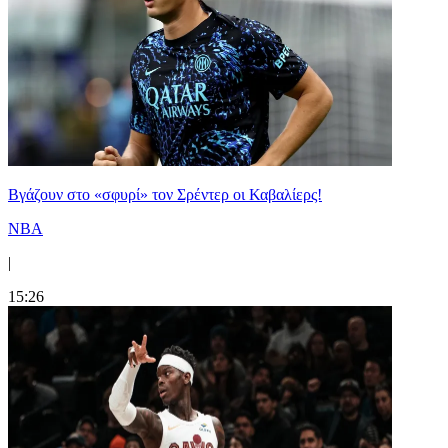
Bγάζουν στο «σφυρί» τον Σρέντερ οι Καβαλίερς!
NBA
|
15:26