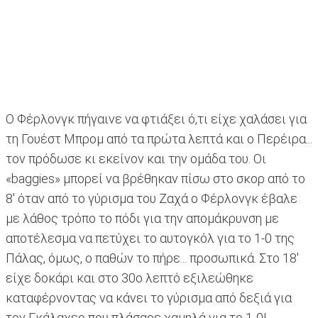
Ο Φέρλονγκ πήγαινε να φτιάξει ό,τι είχε χαλάσει για
τη Γουέστ Μπρομ από τα πρώτα λεπτά και ο Περέιρα...
τον πρόδωσε κι εκείνον και την ομάδα του. Οι
«baggies» μπορεί να βρέθηκαν πίσω στο σκορ από το
8' όταν από το γύρισμα του Ζαχά ο Φέρλονγκ έβαλε
με λάθος τρόπο το πόδι για την απομάκρυνση με
αποτέλεσμα να πετύχει το αυτογκόλ για το 1-0 της
Πάλας, όμως, ο παθών το πήρε... προσωπικά. Στο 18'
είχε δοκάρι και στο 30ο λεπτό εξιλεώθηκε
καταφέρνοντας να κάνει το γύρισμα από δεξιά για
τον Γκάλαχερ που πλάσαρε χαμηλά για το 1-0!