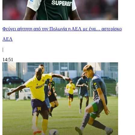
Φεύγει αήττητη από την Πολωνία η ΑΕΛ με ένα… αστερίσκο
ΑΕΛ
|
14:51