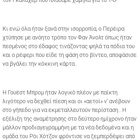
Κι ενώ όλα ήταν ξανά στην ισορροπία, ο Περέιρα
χτύπησε με ανόητο τρόπο τον Φαν Άνολτ όπως ήταν
πεσμένος στο έδαφος τινάζοντας ψηλά τα πόδια του
και ο ρέφερι που είδε τη φάση στο βίντεο, αποφάσισε
να βγάλει την κόκκινη κάρτα...
Η Γουέστ Μπρομ ήταν λογικό πλέον με παίκτη
λιγότερο να δεχθεί πίεση και οι «αετοί» ν' ανέβουν
στο γήπεδο για να εκμεταλλευτούν περίσταση... Η
εξέλιξη της αναμέτρησης στο δεύτερο ημίχρονο ήταν
μάλλον προδιαγεγραμμήνη με τα νέα δεδομένα και η
ομάδα του Ρόι Χότζον φρόντισε να ξεμπερδέψει από