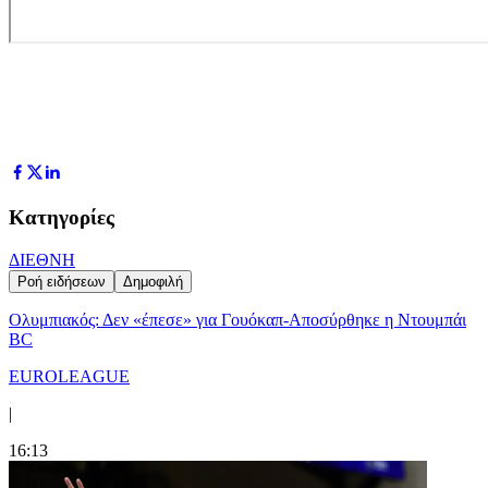
Κατηγορίες
ΔΙΕΘΝΗ
Ροή ειδήσεων
Δημοφιλή
Ολυμπιακός: Δεν «έπεσε» για Γουόκαπ-Αποσύρθηκε η Ντουμπάι
BC
EUROLEAGUE
|
16:13