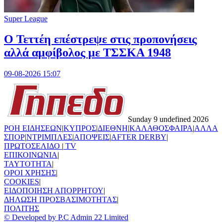
Super League
Ο Τεττέη επέστρεψε στις προπονήσεις
αλλά αμφίβολος με ΤΣΣΚΑ 1948
09-08-2026 15:07
Sunday 9 undefined 2026
ΡΟΗ ΕΙΔΗΣΕΩΝ
|
ΚΥΠΡΟΣ
|
ΔΙΕΘΝΗ
|
ΚΑΛΑΘΟΣΦΑΙΡΑ
|
ΑΛΛΑ
ΣΠΟΡ
|
ΝΤΡΙΜΠΛΕΣ
|
ΑΠΟΨΕΙΣ
|
AFTER DERBY
|
ΠΡΩΤΟΣΕΛΙΔΟ
|
TV
ΕΠΙΚΟΙΝΩΝΙΑ
|
TAYTOTHTA
|
ΟΡΟΙ ΧΡΗΣΗΣ
|
COOKIES
|
ΕΙΔΟΠΟΙΗΣΗ ΑΠΟΡΡΗΤΟΥ
|
ΔΗΛΩΣΗ ΠΡΟΣΒΑΣΙΜΟΤΗΤΑΣ
|
ΠΟΛΙΤΗΣ
© Developed by P.C Admin 22 Limited