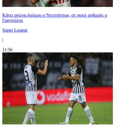
Kάνει αγώνα δρόμου ο Ντεσπόντοφ, σε φουλ ρυθμούς ο
Γιαννούλης
Super League
|
11:56