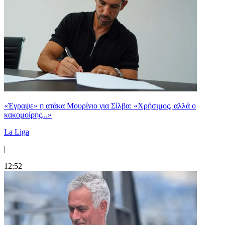
«Έγραψε» η ατάκα Μουρίνιο για Σίλβα: «Χρήσιμος, αλλά ο
κακομοίρης...»
La Liga
|
12:52