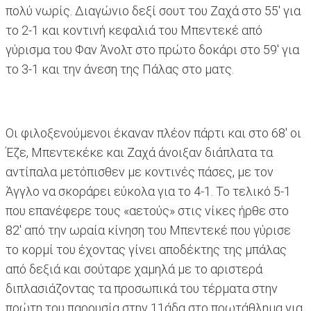
πολύ νωρίς. Διαγώνιο δεξί σουτ του Ζαχά στο 55' για
το 2-1 και κοντινή κεφαλιά του Μπεντεκέ από
γύρισμα του Φαν Άνολτ στο πρώτο δοκάρι στο 59' για
το 3-1 και την άνεση της Πάλας στο ματς.
Οι φιλοξενούμενοι έκαναν πλέον πάρτι και στο 68' οι
Έζε, Μπεντεκέκε και Ζαχά άνοιξαν διάπλατα τα
αντίπαλα μετόπισθεν με κοντινές πάσες, με τον
Άγγλο να σκοράρει εύκολα για το 4-1. Το τελικό 5-1
που επανέφερε τους «αετούς» στις νίκες ήρθε στο
82' από την ωραία κίνηση του Μπεντεκέ που γύρισε
το κορμί του έχοντας γίνει αποδέκτης της μπάλας
από δεξιά και σούταρε χαμηλά με το αριστερά
διπλασιάζοντας τα προσωπικά του τέρματα στην
πρώτη του παρουσία στην 11άδα στο πρωτάθλημα για