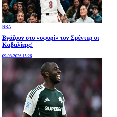
NBA
Bγάζουν στο «σφυρί» τον Σρέντερ οι
Καβαλίερς!
09-08-2026 15:26