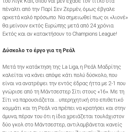
του Λιγκ Καπ, όπου ναι μεν έχασε τον τίτλο στα
πέναλτι από την Παρί Σεν Ζερμέν, όμως έβγαλε
αρκετά καλό πρόσωπο. Να σημειωθεί πως οι «λιονέ»
θα μείνουν εκτός Ευρώπης μετά από 24 χρόνια.
Εκτός και αν κατακτήσουν το Champions League!
Δύσκολο το έργο για τη Ρεάλ
Μετά την κατάκτηση της La Liga, η Ρεάλ Μαδρίτης
καλείται να κάνει απόψε κάτι πολύ δύσκολο, που
είναι να ανατρέψει την εντός έδρας ήττα με 2-1 που
γνώρισε από τη Μάντσεστερ Σίτι στους «16». Με τη
Σίτι να παρουσιάζεται… υπερηχητική στο επιθετικό
κομμάτι και τη Ρεάλ να πρέπει να κρατήσει και στην
άμυνα, πέραν του ότι η ίδια χρειάζεται τουλάχιστον
δύο γκολ στο Μάντσεστερ, αντιλαμβάνεται κανείς