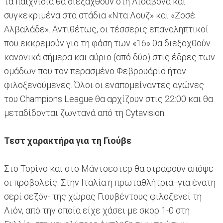
τα παιχνίδια θα διεξαχθούν στη Λισαβόνα και
συγκεκριμένα στα στάδια «Ντα Λουζ» και «Ζοσέ
Αλβαλάδε». Αντιθέτως, οι τέσσερις επαναληπτικοί
που εκκρεμούν για τη φάση των «16» θα διεξαχθούν
κανονικά σήμερα και αύριο (από δύο) στις έδρες των
ομάδων που τον περασμένο Φεβρουάριο ήταν
φιλοξενούμενες. Όλοι οι εναπομείναντες αγώνες
του Champions League θα αρχίζουν στις 22:00 και θα
μεταδίδονται ζωντανά από τη Cytavision.
Τεστ χαρακτήρα για τη Γιούβε
Στο Τορίνο και στο Μάντσεστερ θα στραφούν απόψε
οι προβολείς. Στην Ιταλία η πρωταθλήτρια -για ένατη
σερί σεζόν- της χώρας Γιουβέντους φιλοξενεί τη
Λιόν, από την οποία είχε χάσει με σκορ 1-0 στη