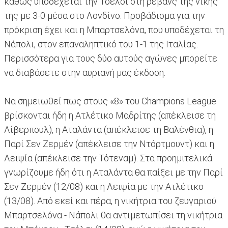
καθώς υποδέχεται την Τσέλσι στη ρεβάνς της νίκης
της με 3-0 μέσα στο Λονδίνο. Προβάδισμα για την
πρόκριση έχει και η Μπαρτσελόνα, που υποδέχεται τη
Νάπολι, στον επαναληπτικό του 1-1 της Ιταλίας.
Περισσότερα για τους δύο αυτούς αγώνες μπορείτε
να διαβάσετε στην αυριανή μας έκδοση.
Να σημειωθεί πως στους «8» του Champions League
βρίσκονται ήδη η Ατλέτικο Μαδρίτης (απέκλεισε τη
Λίβερπουλ), η Αταλάντα (απέκλεισε τη Βαλένθια), η
Παρί Σεν Ζερμέν (απέκλεισε την Ντόρτμουντ) και η
Λειψία (απέκλεισε την Τότεναμ). Στα προημιτελικά
γνωρίζουμε ήδη ότι η Αταλάντα θα παίξει με την Παρί
Σεν Ζερμέν (12/08) και η Λειψία με την Ατλέτικο
(13/08). Από εκεί και πέρα, η νικήτρια του ζευγαριού
Μπαρτσελόνα - Νάπολι θα αντιμετωπίσει τη νικήτρια