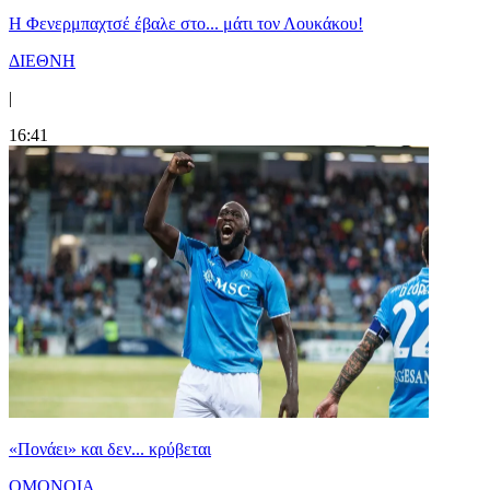
Η Φενερμπαχτσέ έβαλε στο... μάτι τον Λουκάκου!
ΔΙΕΘΝΗ
|
16:41
«Πονάει» και δεν... κρύβεται
ΟΜΟΝΟΙΑ