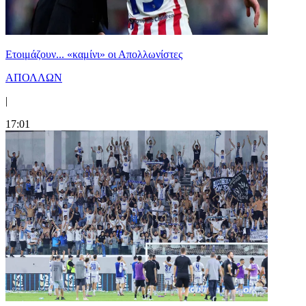
Ετοιμάζουν... «καμίνι» οι Απολλωνίστες
ΑΠΟΛΛΩΝ
|
17:01