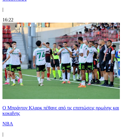
|
16:22
Ο Μπράντον Κλαρκ πέθανε από τις επιπτώσεις ηρωίνης και
κοκαΐνης
NBA
|