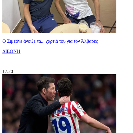
Ο Σιμεόνε άνοιξε τα... χαρτιά του για τον Άλβαρες
ΔΙΕΘΝΗ
|
17:20