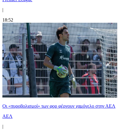
|
18:52
Οι «πυροβολισμοί» των φορ φέρνουν χαμόγελο στην ΑΕΛ
ΑΕΛ
|