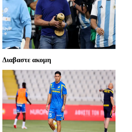
Διαβαστε ακομη