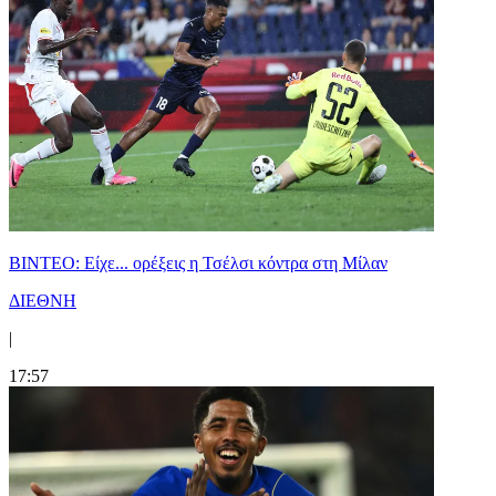
BINTEO: Είχε... ορέξεις η Τσέλσι κόντρα στη Μίλαν
ΔΙΕΘΝΗ
|
17:57