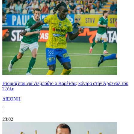
Ετοιμάζεται για ντεμπούτο ο Καρέτσας κόντρα στην Άρσεναλ του
Τζόλη
ΔΙΕΘΝΗ
|
23:02