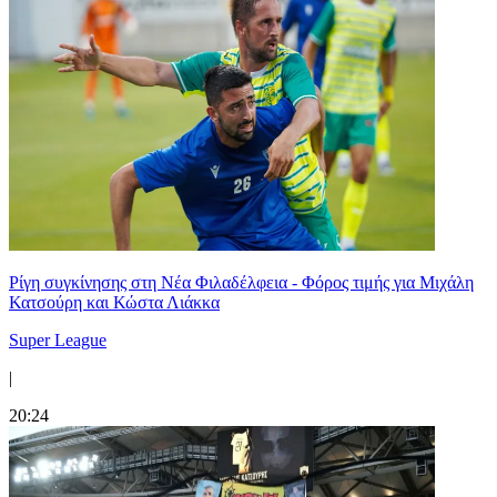
Ρίγη συγκίνησης στη Νέα Φιλαδέλφεια - Φόρος τιμής για Μιχάλη
Κατσούρη και Κώστα Λιάκκα
Super League
|
20:24