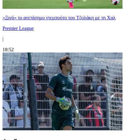
«Ξινό» το ανεπίσημο ντεμπούτο του Τζολάκη με τη Χαλ
Premier League
|
18:52