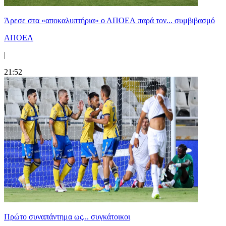
Άρεσε στα «αποκαλυπτήρια» ο ΑΠΟΕΛ παρά τον... συμβιβασμό
ΑΠΟΕΛ
|
21:52
Πρώτο συναπάντημα ως... συγκάτοικοι