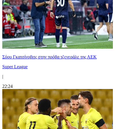
Σόου Γκατσίνοβιτς στην πρόβα τζενεράλε της ΑΕΚ
Super League
|
22:24