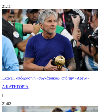
21:11
Έκανε... απόδραση η «συγκάτοικος» από την «Αρένα»
Α ΚΑΤΗΓΟΡΙΑ
|
21:02