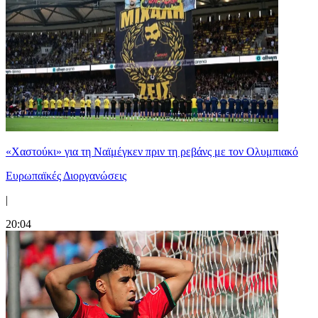
«Χαστούκι» για τη Ναϊμέγκεν πριν τη ρεβάνς με τον Ολυμπιακό
Ευρωπαϊκές Διοργανώσεις
|
20:04