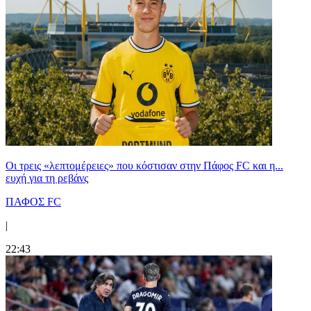
Οι τρεις «λεπτομέρειες» που κόστισαν στην Πάφος FC και η...
ευχή για τη ρεβάνς
ΠΑΦΟΣ FC
|
22:43