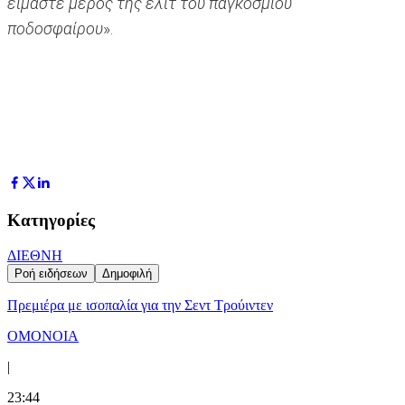
είμαστε μέρος της ελίτ του παγκόσμιου
ποδοσφαίρου
».
Κατηγορίες
ΔΙΕΘΝΗ
Ροή ειδήσεων
Δημοφιλή
Πρεμιέρα με ισοπαλία για την Σεντ Τρούιντεν
ΟΜΟΝΟΙΑ
|
23:44