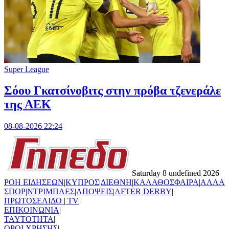
Super League
Σόου Γκατσίνοβιτς στην πρόβα τζενεράλε
της ΑΕΚ
08-08-2026 22:24
Saturday 8 undefined 2026
ΡΟΗ ΕΙΔΗΣΕΩΝ
|
ΚΥΠΡΟΣ
|
ΔΙΕΘΝΗ
|
ΚΑΛΑΘΟΣΦΑΙΡΑ
|
ΑΛΛΑ
ΣΠΟΡ
|
ΝΤΡΙΜΠΛΕΣ
|
ΑΠΟΨΕΙΣ
|
AFTER DERBY
|
ΠΡΩΤΟΣΕΛΙΔΟ
|
TV
ΕΠΙΚΟΙΝΩΝΙΑ
|
TAYTOTHTA
|
ΟΡΟΙ ΧΡΗΣΗΣ
|