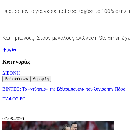
Φυσικά πάντα για νέους παίκτες ισχύει το 100% στην 
Και… μπόνους! Στους μεγάλους αγώνες η Stoiximan έχε
Κατηγορίες
ΔΙΕΘΝΗ
Ροή ειδήσεων
Δημοφιλή
ΒΙΝΤΕΟ: Το «χτύπημα» της Σάλτσμπουργκ που λύγισε την Πάφο
ΠΑΦΟΣ FC
|
07-08-2026