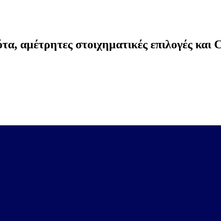
τα, αμέτρητες στοιχηματικές επιλογές και 