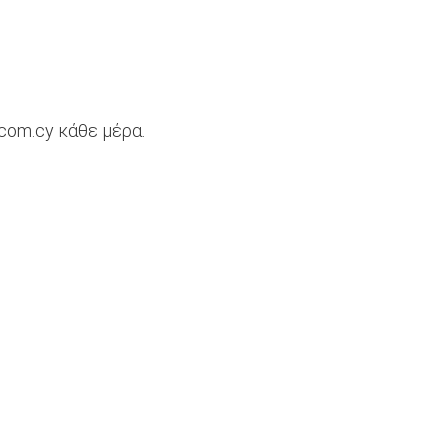
.com.cy κάθε μέρα.