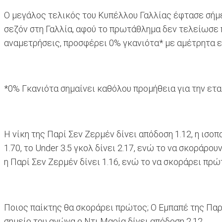
Ο μεγάλος τελικός του Κυπέλλου Γαλλίας έφτασε σήμερ
σεζόν στη Γαλλία, αφού το πρωτάθλημα δεν τελείωσε 
αναμετρήσεις, προσφέρει 0% γκανιότα* με αμέτρητα ει
*0% Γκανιότα σημαίνει καθόλου προμήθεια για την ετ
Η νίκη της Παρί Σεν Ζερμέν δίνει απόδοση 1.12, η ισοπ
1.70, το Under 3.5 γκολ δίνει 2.17, ενώ το να σκοράρο
η Παρί Σεν Ζερμέν δίνει 1.16, ενώ το να σκοράρει πρώτη
Ποιος παίκτης θα σκοράρει πρώτος; Ο Εμπαπέ της Παρί 
σημείο του αγώνα ο Ντι Μαρία δίνει απόδοση 2.12.