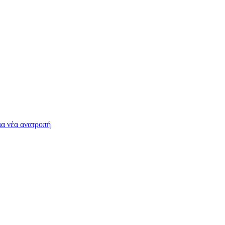
ια νέα ανατροπή