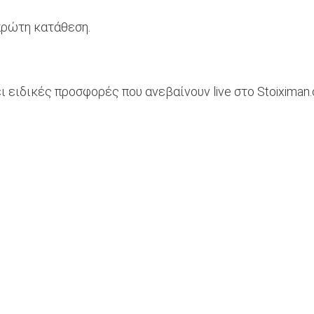
πρώτη κατάθεση.
ι ειδικές προσφορές που ανεβαίνουν live στο Stoiximan