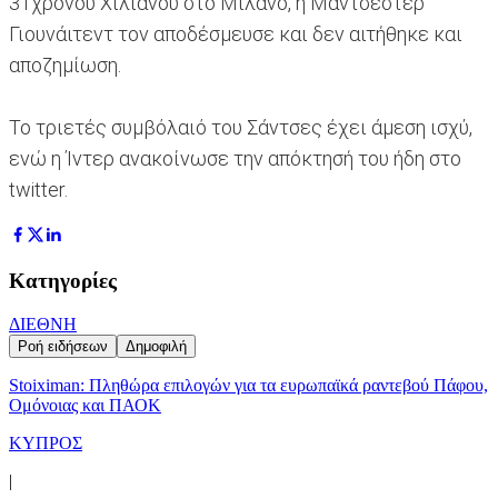
31χρονου Χιλιανού στο Μιλάνο, η Μάντσεστερ
Γιουνάιτεντ τον αποδέσμευσε και δεν αιτήθηκε και
αποζημίωση.
Το τριετές συμβόλαιό του Σάντσες έχει άμεση ισχύ,
ενώ η Ίντερ ανακοίνωσε την απόκτησή του ήδη στο
twitter.
Κατηγορίες
ΔΙΕΘΝΗ
Ροή ειδήσεων
Δημοφιλή
Stoiximan: Πληθώρα επιλογών για τα ευρωπαϊκά ραντεβού Πάφου,
Ομόνοιας και ΠΑΟΚ
ΚΥΠΡΟΣ
|