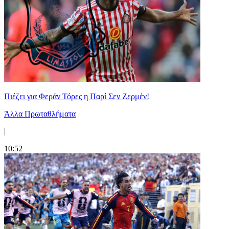
Πιέζει για Φεράν Τόρες η Παρί Σεν Ζερμέν!
Άλλα Πρωταθλήματα
|
10:52