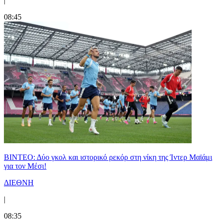
|
08:45
ΒΙΝΤΕΟ: Δύο γκολ και ιστορικό ρεκόρ στη νίκη της Ίντερ Μαϊάμι
για τον Μέσι!
ΔΙΕΘΝΗ
|
08:35