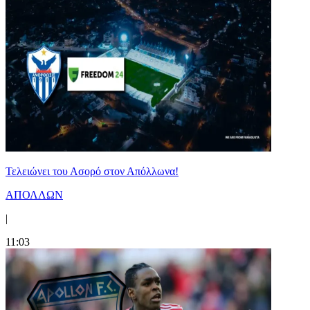
Τελειώνει του Ασορό στον Απόλλωνα!
ΑΠΟΛΛΩΝ
|
11:03