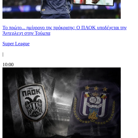
Το πρώτο... ημίχρονο της πρόκρισης: Ο ΠΑΟΚ υποδέχεται την
Άντερλεχτ στην Τούμπα
Super League
|
10:00