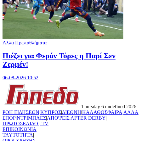
Άλλα Πρωταθλήματα
Πιέζει για Φεράν Τόρες η Παρί Σεν
Ζερμέν!
06-08-2026 10:52
Thursday 6 undefined 2026
ΡΟΗ ΕΙΔΗΣΕΩΝ
|
ΚΥΠΡΟΣ
|
ΔΙΕΘΝΗ
|
ΚΑΛΑΘΟΣΦΑΙΡΑ
|
ΑΛΛΑ
ΣΠΟΡ
|
ΝΤΡΙΜΠΛΕΣ
|
ΑΠΟΨΕΙΣ
|
AFTER DERBY
|
ΠΡΩΤΟΣΕΛΙΔΟ
|
TV
ΕΠΙΚΟΙΝΩΝΙΑ
|
TAYTOTHTA
|
ΟΡΟΙ ΧΡΗΣΗΣ
|