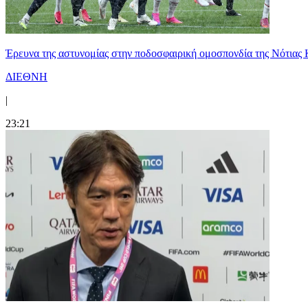
Έρευνα της αστυνομίας στην ποδοσφαιρική ομοσπονδία της Νότιας 
ΔΙΕΘΝΗ
|
23:21