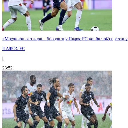
«Μαχαιριά» στο παρά... δύο για την Πάφος FC και θα παίξει ρέστα γ
ΠΑΦΟΣ FC
|
23:52