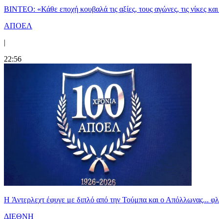
ΒΙΝΤΕΟ: «Κάθε εποχή κουβαλά τις αξίες, τους αγώνες, τις νίκες 
ΑΠΟΕΛ
|
22:56
H Άντερλεχτ έφυγε με διπλό από την Τούμπα και ο Απόλλωνας... 
ΔΙΕΘΝΗ