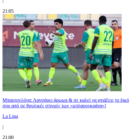
|
21:05
Μπαρτσελόνα: Λανσάρει άρωμα & σε καλεί να φτιάξεις το δικό
σου από τις θρυλικές στιγμές των «μπλαουγκράνα»!
La Liga
|
21:00