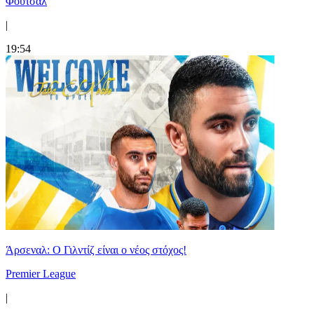
Φούτσαλ
|
19:54
Άρσεναλ: Ο Γιλντίζ είναι ο νέος στόχος!
Premier League
|