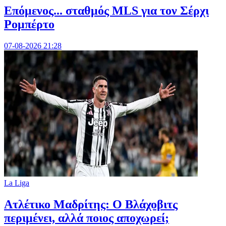
Επόμενος... σταθμός MLS για τον Σέρχι
Ρομπέρτο
07-08-2026 21:28
La Liga
Ατλέτικο Μαδρίτης: Ο Βλάχοβιτς
περιμένει, αλλά ποιος αποχωρεί;