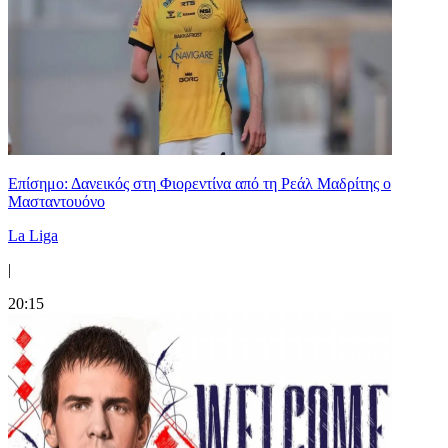
Επίσημο: Δανεικός στη Φιορεντίνα από τη Ρεάλ Μαδρίτης ο
Μασταντουόνο
La Liga
|
20:15