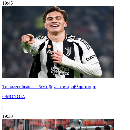
19:45
Το buzzer beater… δεν σβήνει τoν προβληματισμό
ΟΜΟΝΟΙΑ
|
19:30