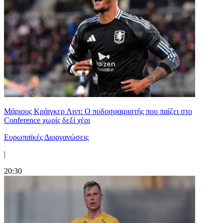
Μάριους Κράιγκερ Λιντ: Ο ποδοσφαιριστής που παίζει στο
Conference χωρίς δεξί χέρι
Ευρωπαϊκές Διοργανώσεις
|
20:30