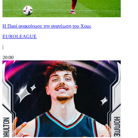
Η Παρί ανακοίνωσε την ανανέωση του Χομς
EUROLEAGUE
|
20:00