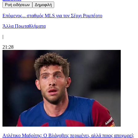
Ροή ειδήσεων
Δημοφιλή
Επόμενος... σταθμός MLS για τον Σέρχι Ρομπέρτο
Άλλα Πρωταθλήματα
|
21:28
Ατλέτικο Μαδρίτης: Ο Βλάχοβιτς περιμένει, αλλά ποιος αποχωρεί;