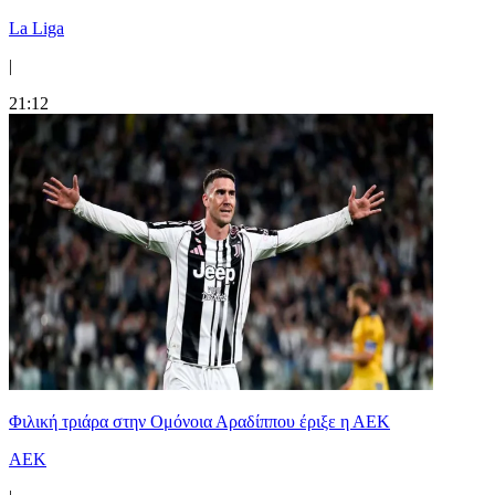
La Liga
|
21:12
Φιλική τριάρα στην Ομόνοια Αραδίππου έριξε η ΑΕΚ
ΑΕΚ