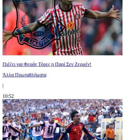
Πιέζει για Φεράν Τόρες η Παρί Σεν Ζερμέν!
Άλλα Πρωταθλήματα
|
10:52