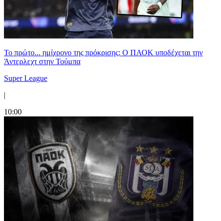
Το πρώτο... ημίχρονο της πρόκρισης: Ο ΠΑΟΚ υποδέχεται την
Άντερλεχτ στην Τούμπα
Super League
|
10:00