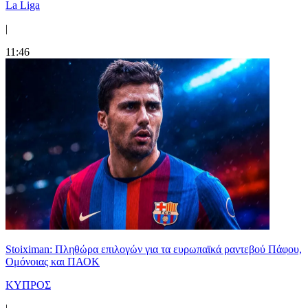
La Liga
|
11:46
Stoiximan: Πληθώρα επιλογών για τα ευρωπαϊκά ραντεβού Πάφου,
Ομόνοιας και ΠΑΟΚ
ΚΥΠΡΟΣ