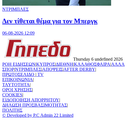
ΝΤΡΙΜΠΛΕΣ
Δεν τίθεται θέμα για τον Μπεργκ
06-08-2026 12:09
Thursday 6 undefined 2026
ΡΟΗ ΕΙΔΗΣΕΩΝ
|
ΚΥΠΡΟΣ
|
ΔΙΕΘΝΗ
|
ΚΑΛΑΘΟΣΦΑΙΡΑ
|
ΑΛΛΑ
ΣΠΟΡ
|
ΝΤΡΙΜΠΛΕΣ
|
ΑΠΟΨΕΙΣ
|
AFTER DERBY
|
ΠΡΩΤΟΣΕΛΙΔΟ
|
TV
ΕΠΙΚΟΙΝΩΝΙΑ
|
TAYTOTHTA
|
ΟΡΟΙ ΧΡΗΣΗΣ
|
COOKIES
|
ΕΙΔΟΠΟΙΗΣΗ ΑΠΟΡΡΗΤΟΥ
|
ΔΗΛΩΣΗ ΠΡΟΣΒΑΣΙΜΟΤΗΤΑΣ
|
ΠΟΛΙΤΗΣ
© Developed by P.C Admin 22 Limited