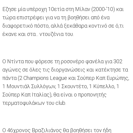
Εζησε μία υπέροχη 10ετία στη Μίλαν (2000-'10) και
τώρα επιστρέφει για να τη βοηθήσει από ένα
διαφορετικό πόστο, αλλά ξεκάθαρα κοντινό σε ό,τι
έκανε και στα... ντουζένια του.
Ο Ντίντα που φόρεσε τη ροσονέρο φανέλα για 302
αγώνες σε όλες τις διοργανώσεις και κατέκτησε τα
πάντα (2 Champions League και Σούπερ Καπ Ευρώπης,
1 Μουντιάλ Συλλόγων, 1 Σκουντέτο, 1 Κύπελλο, 1
Σούπερ Καπ Ιταλίας), θα είναι ο προπονητής
τερματοφυλάκων του club.
Ο 46χρονος Βραζιλιάνος θα βοηθήσει τον ήδη