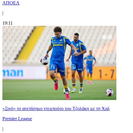
ΑΠΟΕΛ
|
19:11
«Ξινό» το ανεπίσημο ντεμπούτο του Τζολάκη με τη Χαλ
Premier League
|