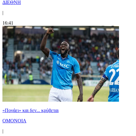
ΔΙΕΘΝΗ
|
16:41
«Πονάει» και δεν... κρύβεται
ΟΜΟΝΟΙΑ
|