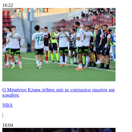
16:22
Ο Μπράντον Κλαρκ πέθανε από τις επιπτώσεις ηρωίνης και
κοκαΐνης
NBA
|
16:04