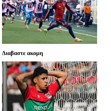
Διαβαστε ακομη