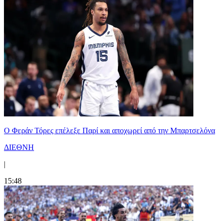
Ο Φεράν Τόρες επέλεξε Παρί και αποχωρεί από την Μπαρτσελόνα
ΔΙΕΘΝΗ
|
15:48