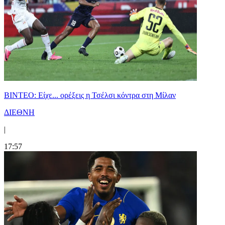
BINTEO: Είχε... ορέξεις η Τσέλσι κόντρα στη Μίλαν
ΔΙΕΘΝΗ
|
17:57