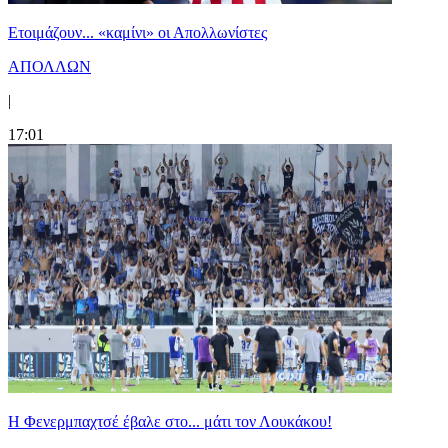
Ετοιμάζουν... «καμίνι» οι Απολλωνίστες
ΑΠΟΛΛΩΝ
|
17:01
Η Φενερμπαχτσέ έβαλε στο... μάτι τον Λουκάκου!