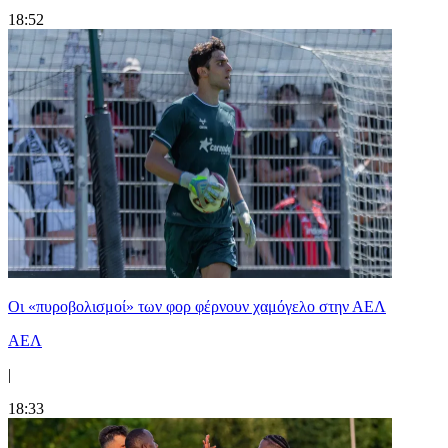
18:52
Οι «πυροβολισμοί» των φορ φέρνουν χαμόγελο στην ΑΕΛ
ΑΕΛ
|
18:33